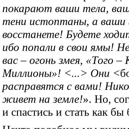
покарают ваши тела, ваш
тени истоптаны, а ваши 
восстанете! Будете ходит
ибо попали в свои ямы! Н
вас – огонь змея, «Того 
Миллионы»! <...> Они <
б
расправятся с вами! Нико
живет на земле!
». Но, со
и спастись и стать как бы