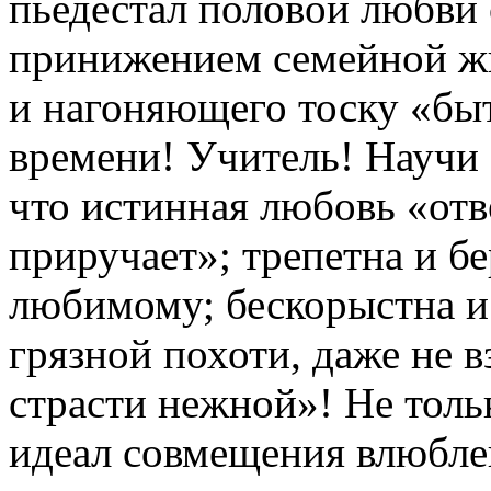
пьедестал половой любви
принижением семейной жи
и нагоняющего тоску «быт
времени! Учитель! Научи
что истинная любовь «отве
приручает»; трепетна и б
любимому; бескорыстна и 
грязной похоти, даже не 
страсти нежной»! Не толь
идеал совмещения влюблен