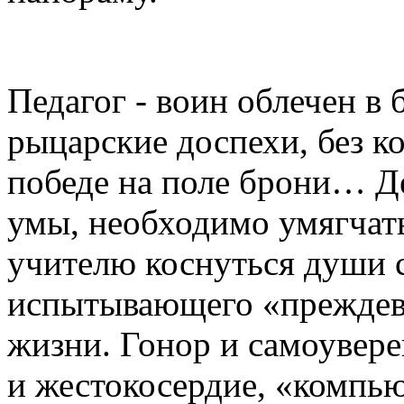
Педагог - воин облечен в
рыцарские доспехи, без к
победе на поле брони… Д
умы, необходимо умягчать
учителю коснуться души с
испытывающего «преждев
жизни. Гонор и самоувере
и жестокосердие, «компью