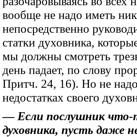
разочаровываясь во всех н
вообще не на­до иметь ни
непо­средственно руковод
статки духовника, котор
мы должны смотреть трезв
день падает, по слову про
Притч. 24, 16). Но не на
недостатках сво­его духов
—
Если послушник что-т
духовника, пусть даже н