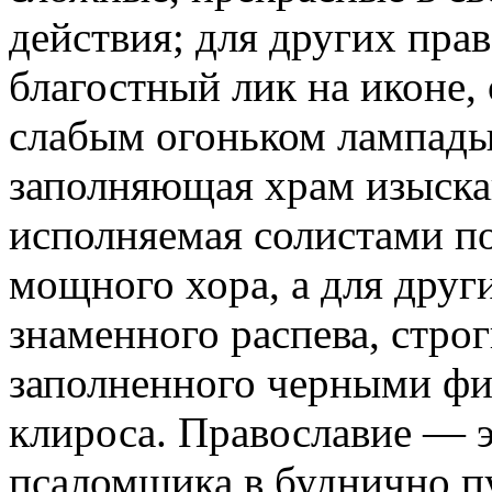
действия; для других пра
благостный лик на иконе,
слабым огоньком лампады
заполняющая храм изыска
исполняемая солистами п
мощного хора, а для друг
знаменного распева, строг
заполненного черными фи
клироса. Православие — э
псаломщика в буднично п