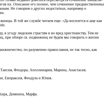
гов их. Описание его полнее, чем сочинение предшественника
тельным. Не говорим о других недостатках, например о
ви.
жницы. В той же службе читаем еще: «Да воспоется и аще кая
бе.
у, в угоду людским страстям и во вред христианству. Тем не
иц, при обзоре св. подвижниц не будем мы говорить о житии
вижничество, по разумению православия, не так тесно, как
 Таисия, Феодора, Аполлинария, Марина, Анастасия.
ни, Евпраксия, Феодула и Юлия.
Кира, Домнипа, Марфа.