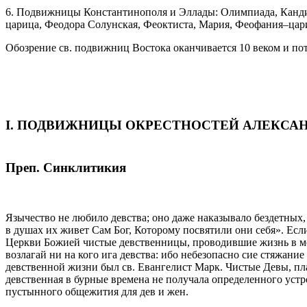
6. Подвижницы Константинополя и Эллады: Олимпиада, Кандид
царица, Феодора Солунская, Феоктиста, Мария, Феофания–цари
Обозрение св. подвижниц Востока оканчивается 10 веком и п
I. ПОДВИЖНИЦЫ ОКРЕСТНОСТЕЙ АЛЕКСА
Преп. Синклитикия
Язычество не любило девства; оно даже наказывало бездетных
в душах их живет Сам Бог, Которому посвятили они себя». Если 
Церкви Божией чистые девственницы, проводившие жизнь в мо
возлагай ни на кого ига девства: ибо небезопасно сие стяжани
девственной жизни был св. Евангелист Марк. Чистые Девы, п
девственная в бурные времена не получала определенного уст
пустынного общежития для дев и жен.