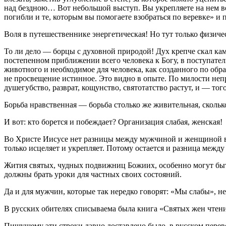
над бездною… Вот небольшой выступ. Вы укрепляете на нем в
погибли и те, которым вы помогаете взобраться по веревке» и п
Воля в путешественнике энергетическая! Но тут только физиче
То ли дело — борцы с духовной природой! Дух крепче скал каме
постепенном приближении всего человека к Богу, в поступате
животного и необходимое для человека, как созданного по обр
не просвещение истинное. Это видно в опыте. По милости непр
душегубство, разврат, кощунство, святотатство растут, и — т
Борьба нравственная — борьба столько же живительная, скольк
И вот: кто борется и побеждает? Организация слабая, женская!
Во Христе Иисусе нет разницы между мужчиной и женщиной в т
только исцеляет и укрепляет. Потому остается и разница меж
Жития святых, чудных подвижниц Божиих, особенно могут быт
должны брать уроки для частных своих состояний.
Да и для мужчин, которые так нередко говорят: «Мы слабы», н
В русских обителях списываема была книга «Святых жен чтен
Пишущему эти строки давно доставлено было, в русском перев