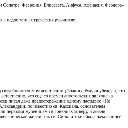
и Сопатра, Феврония, Елисавета, Анфуса, Афанасия, Феодора–
я в недоступных греческих рукописях.
ед святейшим сонмом девственниц Божиих, будучи убежден, что
о естественно, что еще со времен апостольских являлись в
осец писал даже предостережение одному пастырю: «Не
 Александрии, по известию св. Кассиана, основателем
ли первыми мученицами в гонениях за веру, и жизнь
тшельнической жизни, так св. Синклитикия была начальницей