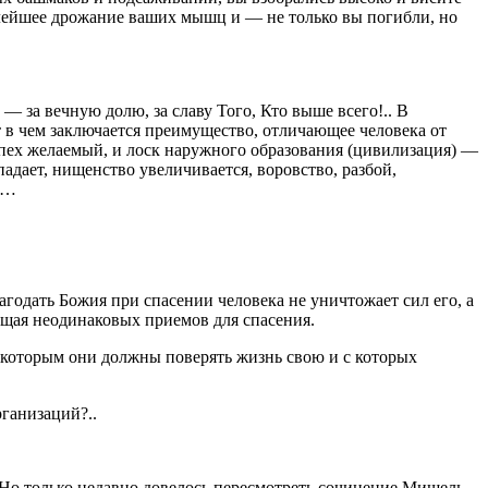
лейшее дрожание ваших мышц и — не только вы погибли, но
— за вечную долю, за славу Того, Кто выше всего!.. В
 в чем заключается преимущество, отличающее человека от
успех желаемый, и лоск наружного образования (цивилизация) —
адает, нищенство увеличивается, воровство, разбой,
ой…
одать Божия при спасении человека не уничтожает сил его, а
ющая неодинаковых приемов для спасения.
 которым они должны поверять жизнь свою и с которых
рганизаций?..
 Но только недавно довелось пересмотреть сочинение Мишель–