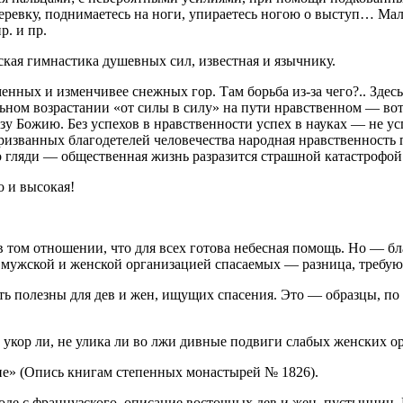
еревку, поднимаетесь на ноги, упираетесь ногою о выступ… Ма
р. и пр.
ская гимнастика душевных сил, известная и язычнику.
нных и изменчивее снежных гор. Там борьба из‑за чего?.. Здесь 
льном возрастании «от силы в силу» на пути нравственном — вот
азу Божию. Без успехов в нравственности успех в науках — не 
изванных благодетелей человечества народная нравственность п
ого гляди — общественная жизнь разразится страшной катастроф
о и высокая!
ом отношении, что для всех готова небесная помощь. Но — благ
ду мужской и женской организацией спасаемых — разница, требу
ь полезны для дев и жен, ищущих спасения. Это — образцы, по
е укор ли, не улика ли во лжи дивные подвиги слабых женских о
ие» (Опись книгам степенных монастырей № 1826).
оде с французского, описание восточных дев и жен–пустынниц.