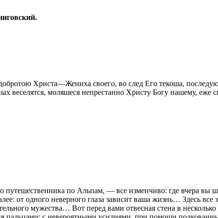
ниговский.
добротою Христа—Жениха своего, во след Его текоша, последую
ых веселятся, моляшеся непрестанно Христу Богу нашему, еже с
о путешественника по Альпам, — все изменчиво: где вчера вы ш
лее: от одного неверного глаза зависит ваша жизнь… Здесь все 
тельного мужества… Вот перед вами отвесная стена в несколько
ться пальцами; с невероятными усилиями, при помощи подкованн