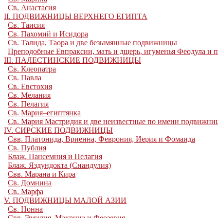
Св. Анастасия
II. ПОДВИЖНИЦЫ ВЕРХНЕГО ЕГИПТА
Св. Таисия
Св. Пахомий и Исидора
Св. Талида, Таора и две безымянные подвижницы
Преподобные Евпраксии, мать и дщерь, игуменья Феодула и 
III. ПАЛЕСТИНСКИЕ ПОДВИЖНИЦЫ
Св. Клеопатра
Св. Павла
Св. Евстохия
Св. Мелания
Св. Пелагия
Св. Мария–египтянка
Св. Мария Мастридия и две неизвестные по имени подвижни
IV. СИРСКИЕ ПОДВИЖНИЦЫ
Свв. Платонида, Вриенна, Феврония, Иерия и Фомаида
Св. Публия
Блаж. Пансемния и Пелагия
Блаж. Яздундокта (Снандулия)
Свв. Марана и Кира
Св. Домнина
Св. Марфа
V. ПОДВИЖНИЦЫ МАЛОЙ АЗИИ
Св. Нонна
Свв. Эмилия, Макрина и Феозевия