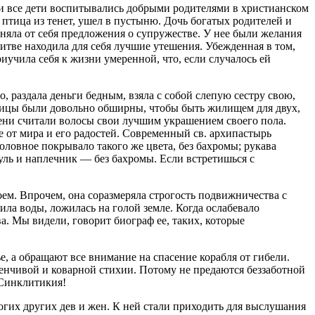
 и все дети воспитывались добрыми родителями в христианском
к птица из тенет, ушел в пустыню. Дочь богатых родителей и
няла от себя предложения о супружестве. У нее были желания
литве находила для себя лучшие утешения. Убежденная в том,
иучила себя к жизни умеренной, что, если случалось ей
, раздала деньги бедным, взяла с собой слепую сестру свою,
ницы были довольно обширны, чтобы быть жилищем для двух,
мени считали волосы свои лучшим украшением своего пола.
е от мира и его радостей. Современный св. архипастырь
ловное покрывало такого же цвета, без бахромы; рукава
уль и наплечник — без бахромы. Если встретишься с
ем. Впрочем, она соразмеряла строгость подвижничества с
пила воды, ложилась на голой земле. Когда ослабевало
ва. Мы видели, говорит биограф ее, таких, которые
е, а обращают все внимание на спасение корабля от гибели.
менчивой и коварной стихии. Потому не предаются беззаботной
 Синклитикия!
огих других дев и жен. К ней стали приходить для выслушания