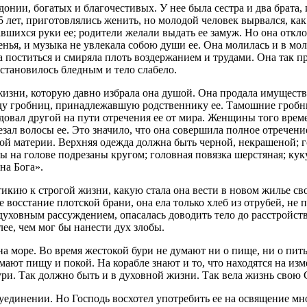
нии, богатых и благочестивых. У нее была сестра и два брата,
5 лет, приготовлялись женить, но молодой человек вырвался, ка
шихся руки ее; родители желали выдать ее замуж. Но она откло
енья, и музыка не увлекала собою души ее. Она молилась и в мо
 поститься и смиряла плоть воздержанием и трудами. Она так пр
 становилось бледным и тело слабело.
жизни, которую давно избрала она душой. Она продала имущество
оду гробниц, принадлежавшую родственнику ее. Тамошние гроб
едовал другой на пути отречения ее от мира. Женщины того вре
зал волосы ее. Это значило, что она совершила полное отречени
й материи. Верхняя одежда должна быть черной, некрашеной; го
 на голове подрезаны кругом; головная повязка шерстяная; кук
на Бога».
кию к строгой жизни, какую стала она вести в новом жилье сво
 восстание плотской брани, она ела только хлеб из отрубей, не 
с духовным рассуждением, опасалась доводить тело до расстройст
ее, чем мог бы нанести дух злобы.
а море. Во время жестокой бури не думают ни о пище, ни о пить
мают пищу и покой. На корабле знают и то, что находятся на из
бури. Так должно быть и в духовной жизни. Так вела жизнь свою
уединении. Но Господь восхотел употребить ее на освящение мн