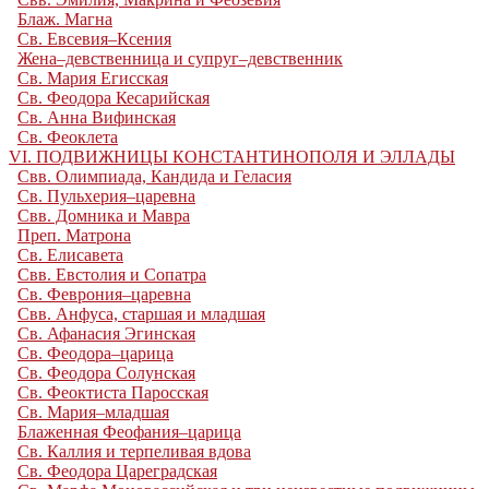
Блаж. Магна
Св. Евсевия–Ксения
Жена–девственница и супруг–девственник
Св. Мария Егисская
Св. Феодора Кесарийская
Св. Анна Вифинская
Св. Феоклета
VI. ПОДВИЖНИЦЫ КОНСТАНТИНОПОЛЯ И ЭЛЛАДЫ
Свв. Олимпиада, Кандида и Геласия
Св. Пульхерия–царевна
Свв. Домника и Мавра
Преп. Матрона
Св. Елисавета
Свв. Евстолия и Сопатра
Св. Феврония–царевна
Свв. Анфуса, старшая и младшая
Св. Афанасия Эгинская
Св. Феодора–царица
Св. Феодора Солунская
Св. Феоктиста Паросская
Св. Мария–младшая
Блаженная Феофания–царица
Св. Каллия и терпеливая вдова
Св. Феодора Цареградская