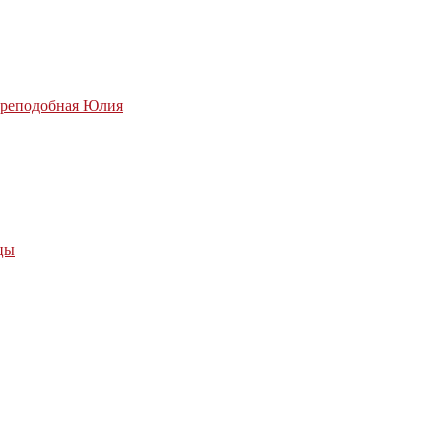
преподобная Юлия
цы