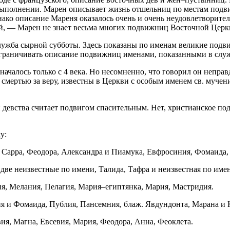
выполнении. Марен описывает жизнь отшельниц по местам подви
 И однако описание Мареня оказалось очень и очень неудовлетвори
тий, — Марен не знает весьма многих подвижниц Восточной Церк
ужба сырной субботы. Здесь показаны по именам великие подви
ограничивать описание подвижниц именами, показанными в служ
ачалось только с 4 века. Но несомненно, что говорил он неправд
смертью за веру, известны в Церкви с особым именем св. мучен
 девства считает подвигом спасительным. Нет, христианское под
у:
 Сарра, Феодора, Александра и Пиамука, Евфросиния, Фомаида,
две неизвестные по имени, Талида, Тафра и неизвестная по име
ия, Мелания, Пелагия, Мария–египтянка, Мария, Мастридия.
я и Фомаида, Публия, Пансемния, блаж. Явдундонта, Марана и 
я, Магна, Евсевия, Мария, Феодора, Анна, Феоклета.