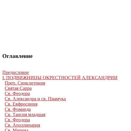
Оглавление
Предисловие
I. ПОДВИЖНИЦЫ ОКРЕСТНОСТЕЙ АЛЕКСАНДРИИ
Преп. Синклитикия
Святая Сарра
Св. Феодора
Св. Александра и св. Пиамука
Св. Евфросиния
Св. Фомаида
Св. Таисия младшая
Св. Феодора
Св. Аполлинария
Св. Марина