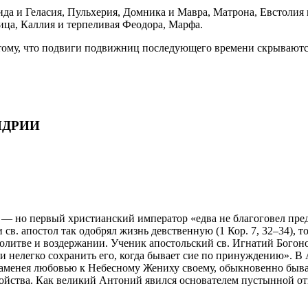
а и Геласия, Пульхерия, Домника и Мавра, Матрона, Евстолия 
ца, Каллия и терпеливая Феодора, Марфа.
отому, что подвиги подвижниц последующего времени скрываютс
НДРИИ
, — но первый христианский император «едва не благоговел пр
св. апостол так одобрял жизнь девственную (1 Кор. 7, 32–34), т
литве и воздержании. Ученик апостольский св. Игнатий Богон
е и нелегко сохранить его, когда бывает сие по принуждению». В
ламенея любовью к Небесному Жениху своему, обыкновенно быва
ройства. Как великий Антоний явился основателем пустынной о