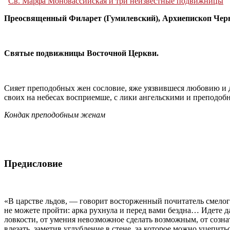
Св. Марфа Моновассийская и три неизвестные подвижницы
Преосвященный Филарет (Гумилевский), Архиепископ Чер
Святые подвижницы Восточной Церкви.
Сияет преподобных жен сословие, яже уязвившеся любовию и 
своих на небесах восприемше, с лики ангельскими и преподобн
Кондак преподобным женам
Предисловие
«В царстве льдов, — говорит восторженный почитатель смелог
не можете пройти: арка рухнула и перед вами бездна… Идете да
ловкости, от умения невозможное сделать возможным, от созна
влезать, заметив углубление в стене, за которое можно уцепи