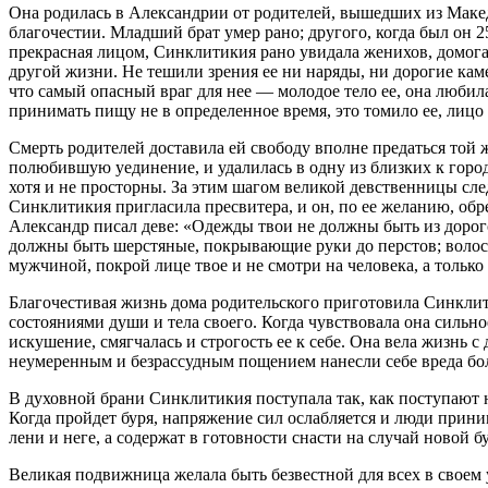
Она родилась в Александрии от родителей, вышедших из Македо
благочестии. Младший брат умер рано; другого, когда был он 2
прекрасная лицом, Синклитикия рано увидала женихов, домогав
другой жизни. Не тешили зрения ее ни наряды, ни дорогие кам
что самый опасный враг для нее — молодое тело ее, она любила
принимать пищу не в определенное время, это томило ее, лицо
Смерть родителей доставила ей свободу вполне предаться той 
полюбившую уединение, и удалилась в одну из близких к гор
хотя и не просторны. За этим шагом великой девственницы сл
Синклитикия пригласила пресвитера, и он, по ее желанию, обре
Александр писал деве: «Одежды твои не должны быть из дорого
должны быть шерстяные, покрывающие руки до перстов; волосы
мужчиной, покрой лице твое и не смотри на человека, а только 
Благочестивая жизнь дома родительского приготовила Синклити
состояниями души и тела своего. Когда чувствовала она сильное
искушение, смягчалась и строгость ее к себе. Она вела жизнь 
неумеренным и безрассудным пощением нанесли себе вреда бол
В духовной брани Синклитикия поступала так, как поступают н
Когда пройдет буря, напряжение сил ослабляется и люди прини
лени и неге, а содержат в готовности снасти на случай новой 
Великая подвижница желала быть безвестной для всех в своем 