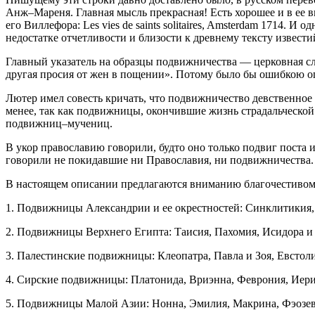
Анж–Мареня. Главная мысль прекрасная! Есть хорошее и в ее 
его Виллефора: Les vies de saints solitaires, Amsterdam 1714.
недостатке отчетливости и близости к древнему тексту извес
Главный указатель на образцы подвижничества — церковная сл
другая просия от жен в пощении». Потому было бы ошибкою 
Лютер имел совесть кричать, что подвижничество девственное н
менее, так как подвижницы, окончившие жизнь страдальческой 
подвижниц–мучениц.
В укор православию говорили, будто оно только подвиг поста и
говорили не покидавшие ни Православия, ни подвижничества.
В настоящем описании предлагаются вниманию благочестивом
1. Подвижницы Александрии и ее окрестностей: Синклитикия,
2. Подвижницы Верхнего Египта: Таисия, Пахомия, Исидора и 
3. Палестинские подвижницы: Клеопатра, Павла и Зоя, Евстол
4. Сирские подвижницы: Платонида, Вриэнна, Феврония, Иери
5. Подвижницы Малой Азии: Нонна, Эмилия, Макрина, Фэозеви