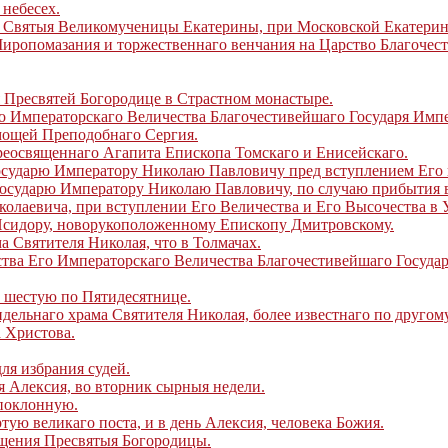
небесех.
 Святыя Великомученицы Екатерины, при Московской Екатерин
ропомазания и торжественнаго венчания на Царство Благочест
 Пресвятей Богородице в Страстном монастыре.
о Императорскаго Величества Благочестивейшаго Государя Имп
мощей Преподобнаго Сергия.
еосвященнаго Агапита Епископа Томскаго и Енисейскаго.
сударю Императору Николаю Павловичу пред вступлением Его в
осударю Императору Николаю Павловичу, по случаю прибытия в 
колаевича, при вступлении Его Величества и Его Высочества в 
Исидору, новорукоположенному Епископу Дмитровскому.
 Святителя Николая, что в Толмачах.
тва Его Императорскаго Величества Благочестивейшаго Госуда
 шестую по Пятидесятнице.
льнаго храма Святителя Николая, более известнаго по другому
 Христова.
ля избрания судей.
 Алексия, во вторник сырныя недели.
поклонную.
ю великаго поста, и в день Алексия, человека Божия.
щения Пресвятыя Богородицы.