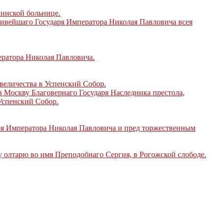
инской больнице.
ивейшаго Государя Императора Николая Павловича всея
ератора Николая Павловича.
еличества в Успенский Собор.
Москву Благовернаго Государя Наследника престола,
Успенский Собор.
ря Императора Николая Павловича и пред торжественным
 олтарю во имя Преподобнаго Сергия, в Рогожской слободе.