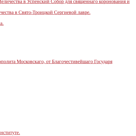
еличества в Успенский Cобор для священнаго коронования и
ества в Свято-Троицкой Сергиевой лавре.
а.
полита Московскаго, от Благочестивейшаго Государя
нституте.