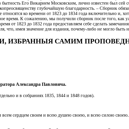
бытность Его Викарием Московским, лично известен был сей сб
опреосвященству глубочайшую благодарность. – Сборник обязат
относятся ко времени от 1823 до 1834 года включительно и, хот
нное время. К сожалению, мы получили сборник после того, как
 время от 1823 до 1832 года предоставляем себе сделать замечани
я, что, имея значение для издания, почему-либо не могло быть н
И, ИЗБРАННЫЯ САМИМ ПРОПОВЕДНИК
ератора Александра Павловича.
дельно и в собраниях 1835, 1844 и 1848 годов).
и всем сердцем своим и всею душею своею, и всею силою своею. 