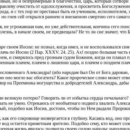
ивый, но и безпримерный в благочестии, царь, который сотвори п
раилеву очистить от идолослужения, и просветить Богослужение
ода, и с тех пор не преставал быть ея учеником, исполнителем,
; но гнев сей открылся раннею и внезапною смертию сего самаго
я, не угрожавшая нам, но уже действительная, кончина сего пои
лезнь, в начале своем, не предвещала? Не то ли сие значит, что 
ре своем Иосии: не познал, когда имел, и не воспользовался с
ачь по Иосии (2 Пар. XXXV. 24. 25). Ах! поздно большая часть 
нием, и смирялось пред грозным судом Божиим, когда он плакал 
военным плачем, плачем о лишении царя, и плачем о позднем плач
ословеннаго Александра! (ибо народам был Он от Бога дарован,
ю оно могло вас обогатить? Какое пророческое слово может ответ
ир на Преемника могущества и добродетелей Александра, дабы в
и великую потерю? Говорить ли от избытка сердца печальнаго? и
ать не умею. Отрекаюсь от необъятнаго подвига хвалить Алексан
ый, подобно как Иосия, достоин, чтобы по Нем рыдали Пророки
, как его сокровище низвергается в глубину. Касаясь вод, оно п
е вод остается приметным зрителю. Подобно сему, кто может созе
гоценная жизнь явилась; подвигла своею силою народы; наполни