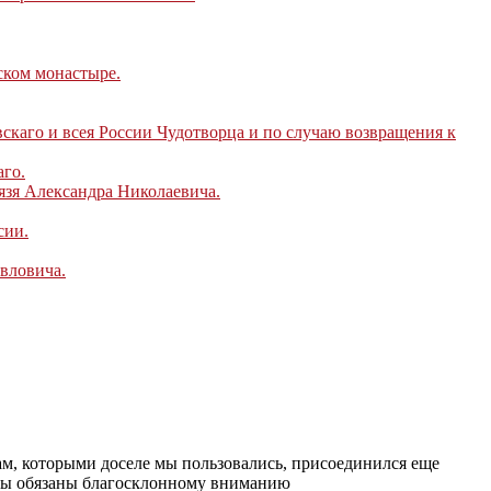
ском монастыре.
каго и всея России Чудотворца и по случаю возвращения к
аго.
язя Александра Николаевича.
сии.
вловича.
кам, которыми доселе мы пользовались, присоединился еще
 мы обязаны благосклонному вниманию