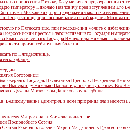
 и по принесении Господу Богу молитв о предохранении от гу
дарю Императору Николаю Павловичу пред вступлением Его Ве
Святителей Московских, при продолжении молитв о избавлении 
 по Пятдесятнице, при воспоминании освобождения Москвы от 
вторую по Пятдесятнице, при продолжении молитв о избавлении
а Всероссийский престол Благочестивейшаго Государя Императ
ва Благочестивейшаго Государя Императора Николая Павловича
рожности против губительныя болезни.
есять по Пятидесятнице.
а на кладбище.
усердии.
святыя Богородицы.
лаговернаго Государя, Наследника Престола, Цесаревича Велик
дарю Императору Николаю Павловичу, пред вступлением Его Вел
вятаго Духа на Московском Даниловском кладбище.
в. Великомученика Димитрия, в доме призрения для ведомства
вятителя Митрофана, в Хотькове монастыре.
щей Преподобнаго Сергия.
 Святыя Равноапостольныя Марии Магдалины, в Градской боль