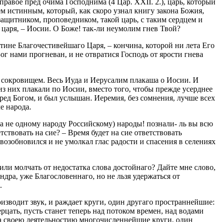
равое пред очима Господнима (4 Цар. XXII. 2.), царь, который
м истинным, который, как скоро узнал книгу закона Божия,
 защитником, проповедником, такой царь, с таким сердцем и
 царя, – Иосии. О Боже! так-ли неумолим гнев Твой?
стине Благочестивейшаго Царя, – кончина, которой ни лета Его
Бог нами прогневан, и не отвратися Господь от ярости гнева
им сокровищем. Весь Иуда и Иерусалим плакаша о Иосии. И
из них плакали по Иосии, вместо того, чтобы прежде усерднее
пред Богом, и был услышан. Иеремия, без сомнения, лучше всех
е народа.
 а не одному народу Российскому) народы! познали- ль вы всю
ствовать на сие? – Время будет на сие ответствовать
озобновился и не умолкал глас радости и спасения в селениях
ли молчать от недостатка слова достойнаго? Дайте мне слово,
дра, уже Благословеннаго, но не льзя удержаться от
.
роизводит звук, и раждает круги, один другаго пространнейшие:
рцать, пусть станет теперь над потоком времен, над водами
ла своею деятельностию многочисленнейшие круги, один