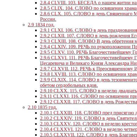
2.8.4
CLVIII. 103. БЕСЕДА о нашем житии на 
2.8.5
CLIX. 104. СЛОВО по освящении храма
2.8.6
CLX. 105. СЛОВО в день Священнаго Ми
России.
2.9
1834 год.
2.9.1
CLXI. 106. СЛОВО в день празднования
2.9.2
CLXII. 107. СЛОВО в день рождения Ег
2.9.3
CLXIII. 108. СЛОВО В день обретения 
2.9.4
CLXIV. 109. РЕЧЬ по рукоположении Пр
2.9.5
CLXV. 110. РЕЧЬ Благочестивейшему Го
2.9.6
CLXVI. 111. РЕЧЬ Благочестивейшему Г
Цесаревича и Великаго Князя Александра Ни
2.9.7
CLXVII. 112. РЕЧЬ к Преосвященному 
2.9.8
LXVIII. 113. СЛОВО по освящении храма
2.9.9
CLXIX. 114. СЛОВО в день тезоименитс
обетом сердобольных вдов.
2.9.10
CLXX. 115. СЛОВО в неделю двадцать
2.9.11
CLXXI. 116. СЛОВО по освящении приде
2.9.12
CLXXII. 117. СЛОВО в день Рождества
2.10
1835 год.
2.10.1
CLXXIII. 118. СЛОВО пред присягою д
2.10.2
CLXXIV. 119. СЛОВО в день Святителя
2.10.3
CLXXV. 120. СЛОВО в неделю кресто
2.10.4
CLXXVI. 121. СЛОВО в неделю четверту
2.10.5
CLXXVII. 122. СЛОВО в день Благове