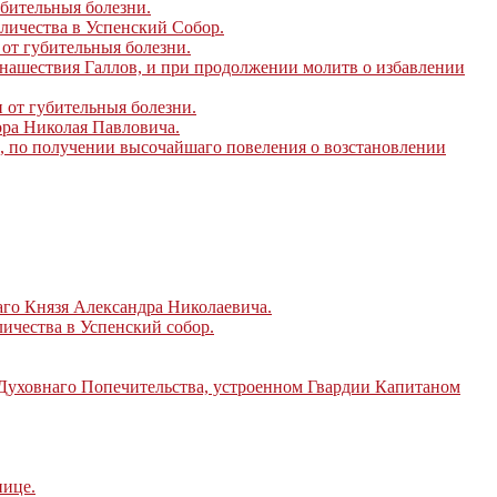
бительныя болезни.
личества в Успенский Собор.
от губительныя болезни.
нашествия Галлов, и при продолжении молитв о избавлении
 от губительныя болезни.
ора Николая Павловича.
, по получении высочайшаго повеления о возстановлении
аго Князя Александра Николаевича.
ичества в Успенский собор.
 Духовнаго Попечительства, устроенном Гвардии Капитаном
нице.