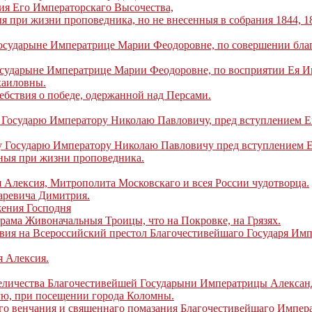
я Его Императорскаго Высочества,
 жизни проповедника, но не внесенныя в собрания 1844, 184
осударыне Императрице Марии Феодоровне, по совершении бла
сударыне Императрице Марии Феодоровне, по восприятии Ея Им
хаиловны.
бствия о победе, одержанной над Персами.
Государю Императору Николаю Павловичу, пред вступлением Ег
 Государю Императору Николаю Павловичу пред вступлением Е
я при жизни проповедника.
Алексия, Митрополита Московскаго и всея России чудотворца.
аревича Димитрия.
ения Господня
ма Живоначальныя Троицы, что на Покровке, на Грязях.
ия на Всероссийский престол Благочестивейшаго Государя Импе
 Алексия.
еличества Благочестивейшей Государыни Императрицы Алекса
ую, при посещении города Коломны.
го венчания и священнаго помазания Благочестивейшаго Импер