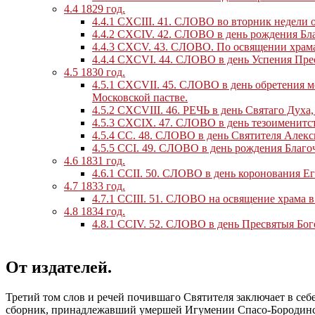
4.4
1829 год.
4.4.1
CXCIII. 41. СЛОВО во вторник недели о
4.4.2
CXCIV. 42. СЛОВО в день рождения Бла
4.4.3
CXCV. 43. СЛОВО. По освящении храма 
4.4.4
CXCVI. 44. СЛОВО в день Успения Пре
4.5
1830 год.
4.5.1
CXCVII. 45. СЛОВО в день обретения м
Московской пастве.
4.5.2
CXCVIII. 46. РЕЧЬ в день Святаго Духа
4.5.3
CXCIX. 47. СЛОВО в день тезоименитст
4.5.4
CC. 48. СЛОВО в день Святителя Алекс
4.5.5
CCI. 49. СЛОВО в день рождения Благо
4.6
1831 год.
4.6.1
CCII. 50. СЛОВО в день коронования Ег
4.7
1833 год.
4.7.1
CCIII. 51. СЛОВО на освящение храма в
4.8
1834 год.
4.8.1
CCIV. 52. СЛОВО в день Пресвятыя Бо
От издателей.
Третий том слов и речей почившаго Святителя заключает в себе
сборник, принадлежавший умершей Игумении Спасо-Бородинск