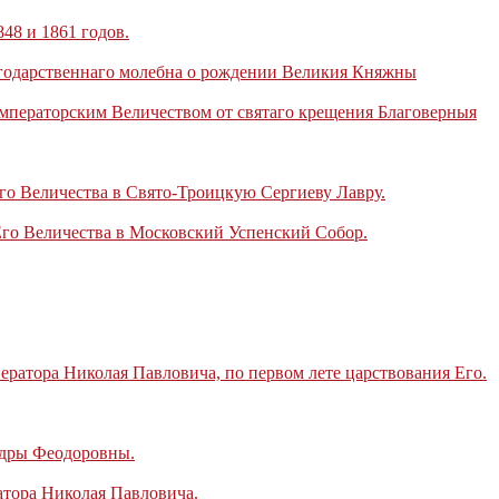
8 и 1861 годов.
годарственнаго молебна о рождении Великия Княжны
ператорским Величеством от святаго крещения Благоверныя
о Величества в Свято-Троицкую Сергиеву Лавру.
го Величества в Московский Успенский Собор.
ратора Николая Павловича, по первом лете царствования Его.
ндры Феодоровны.
атора Николая Павловича.