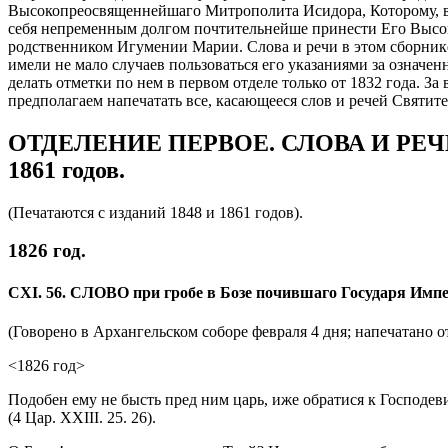
Высокопреосвященнейшаго Митрополита Исидора, Которому, в 
себя непременным долгом почтительнейше принести Его Высок
родственником Игумении Марии. Слова и речи в этом сборнике 
имели не мало случаев пользоваться его указаниями за означе
делать отметки по нем в первом отделе только от 1832 года. За
предполагаем напечатать все, касающееся слов и речей Святител
ОТДЕЛЕНИЕ ПЕРВОЕ. СЛОВА И РЕЧ
1861 годов.
(Печатаются с изданий 1848 и 1861 годов).
1826 год.
CXI. 56. СЛОВО при гробе в Бозе почившаго Государя Имп
(Говорено в Архангельском соборе февраля 4 дня; напечатано от
<1826 год>
Подобен ему не бысть пред ним царь, иже обратися к Господев
(4 Цар. XXIII. 25. 26).