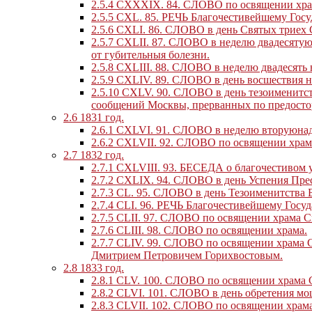
2.5.4
CXXXIX. 84. СЛОВО по освящении храма
2.5.5
CXL. 85. РЕЧЬ Благочестивейшему Госу
2.5.6
CXLI. 86. СЛОВО в день Святых триех 
2.5.7
CXLII. 87. СЛОВО в неделю двадесятую
от губительныя болезни.
2.5.8
CXLIII. 88. СЛОВО в неделю двадесять 
2.5.9
CXLIV. 89. СЛОВО в день восшествия н
2.5.10
CXLV. 90. СЛОВО в день тезоименитст
сообщений Москвы, прерванных по предосто
2.6
1831 год.
2.6.1
CXLVI. 91. СЛОВО в неделю вторуюнад
2.6.2
CXLVII. 92. СЛОВО по освящении храм
2.7
1832 год.
2.7.1
CXLVIII. 93. БЕСЕДА о благочестивом 
2.7.2
CXLIX. 94. СЛОВО в день Успения Пре
2.7.3
CL. 95. СЛОВО в день Тезоименитства Б
2.7.4
CLI. 96. РЕЧЬ Благочестивейшему Госу
2.7.5
CLII. 97. СЛОВО по освящении храма С
2.7.6
CLIII. 98. СЛОВО по освящении храма.
2.7.7
CLIV. 99. СЛОВО по освящении храма С
Дмитрием Петровичем Горихвостовым.
2.8
1833 год.
2.8.1
CLV. 100. СЛОВО по освящении храма С
2.8.2
CLVI. 101. СЛОВО в день обретения мо
2.8.3
CLVII. 102. СЛОВО по освящении храма