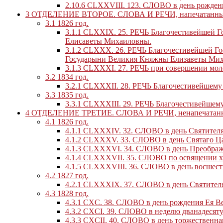
2.10.6
CLXXVIII. 123. СЛОВО в день рождени
3
ОТДЕЛЕНИЕ ВТОРОЕ. СЛОВА И РЕЧИ, напечатанныя при
3.1
1826 год.
3.1.1
CLXXIX. 25. РЕЧЬ Благочестивейшей Г
Елисаветы Михаиловны.
3.1.2
CLXXX. 26. РЕЧЬ Благочестивейшей Го
Государыни Великия Княжны Елизаветы Ми
3.1.3
CLXXXI. 27. РЕЧЬ при совершении моле
3.2
1834 год.
3.2.1
CLXXXII. 28. РЕЧЬ Благочестивейшему 
3.3
1835 год.
3.3.1
CLXXXIII. 29. РЕЧЬ Благочестивейшему
4
ОТДЕЛЕНИЕ ТРЕТИЕ. СЛОВА И РЕЧИ, ненапечатанны
4.1
1826 год.
4.1.1
CLXXXIV. 32. СЛОВО в день Святителя 
4.1.2
CLXXXV. 33. СЛОВО в день Святаго Ц
4.1.3
CLXXXVI. 34. СЛОВО в день Преображ
4.1.4
CLXXXVII. 35. СЛОВО по освящении хра
4.1.5
CLXXXVIII. 36. СЛОВО в день восшеств
4.2
1827 год.
4.2.1
CLXXXIX. 37. СЛОВО в день Святителя
4.3
1828 год.
4.3.1
CXC. 38. СЛОВО в день рождения Ея В
4.3.2
CXCI. 39. СЛОВО в неделю дванадесят
4.3.3
CXCII. 40. СЛОВО в день торжественна