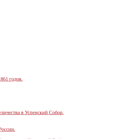
1 годов.
личества в Успенский Собор.
России.