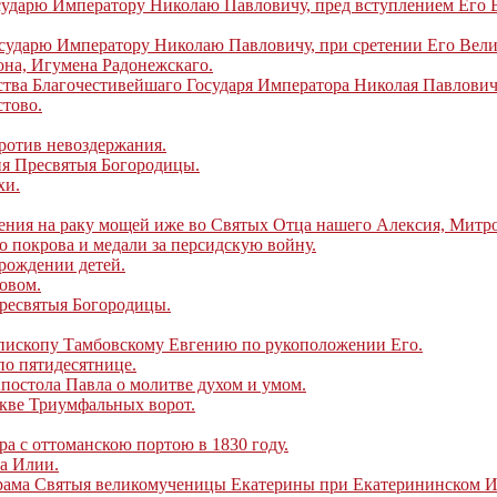
ударю Императору Николаю Павловичу, пред вступлением Его В
сударю Императору Николаю Павловичу, при сретении Его Велич
на, Игумена Радонежскаго.
ства Благочестивейшаго Государя Императора Николая Павлович
тово.
ротив невоздержания.
я Пресвятыя Богородицы.
хи.
ния на раку мощей иже во Святых Отца нашего Алексия, Митро
 покрова и медали за персидскую войну.
рождении детей.
овом.
ресвятыя Богородицы.
пископу Тамбовскому Евгению по рукоположении Его.
о пятидесятнице.
постола Павла о молитве духом и умом.
кве Триумфальных ворот.
 с оттоманскою портою в 1830 году.
а Илии.
ама Святыя великомученицы Екатерины при Екатерининском И