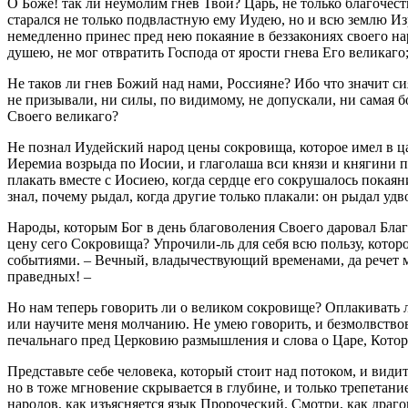
О Боже! так ли неумолим гнев Твой? Царь, не только благочест
старался не только подвластную ему Иудею, но и всю землю Из
немедленно принес пред нею покаяние в беззакониях своего нар
душею, не мог отвратить Господа от ярости гнева Его великаго
Не таков ли гнев Божий над нами, Россияне? Ибо что значит си
не призывали, ни силы, по видимому, не допускали, ни самая бо
Своего великаго?
Не познал Иудейский народ цены сокровища, которое имел в ца
Иеремиа возрыда по Иосии, и глаголаша вси князи и княгини пл
плакать вместе с Иосиею, когда сердце его сокрушалось покая
знал, почему рыдал, когда другие только плакали: он рыдал уд
Народы, которым Бог в день благоволения Своего даровал Благ
цену сего Сокровища? Упрочили-ль для себя всю пользу, которо
событиями. – Вечный, владычествующий временами, да речет м
праведных! –
Но нам теперь говорить ли о великом сокровище? Оплакивать л
или научите меня молчанию. Не умею говорить, и безмолвствов
печальнаго пред Церковию размышления и слова о Царе, Котор
Представьте себе человека, который стоит над потоком, и видит
но в тоже мгновение скрывается в глубине, и только трепетани
народов, как изъясняется язык Пророческий. Смотри, как дра