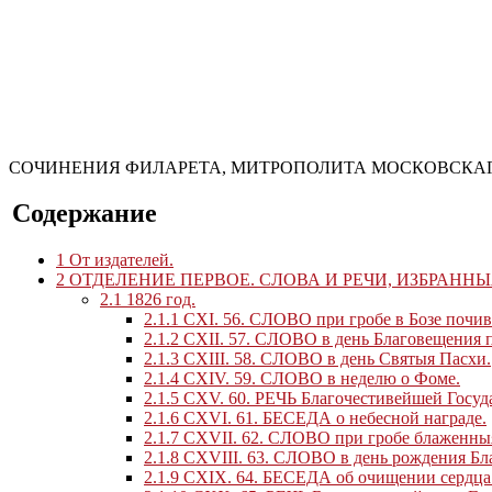
СОЧИНЕНИЯ ФИЛАРЕТА, МИТРОПОЛИТА МОСКОВСКАГО И 
Содержание
1
От издателей.
2
ОТДЕЛЕНИЕ ПЕРВОЕ. СЛОВА И РЕЧИ, ИЗБРАННЫЯ
2.1
1826 год.
2.1.1
CXI. 56. СЛОВО при гробе в Бозе почи
2.1.2
CXII. 57. CЛОВО в день Благовещения 
2.1.3
CXIII. 58. СЛОВО в день Святыя Пасхи.
2.1.4
CXIV. 59. СЛОВО в неделю о Фоме.
2.1.5
CXV. 60. РЕЧЬ Благочестивейшей Госуд
2.1.6
CXVI. 61. БЕСЕДА о небесной награде.
2.1.7
CXVII. 62. СЛОВО при гробе блаженны
2.1.8
CXVIII. 63. СЛОВО в день рождения Бл
2.1.9
CXIX. 64. БЕСЕДА об очищении сердца