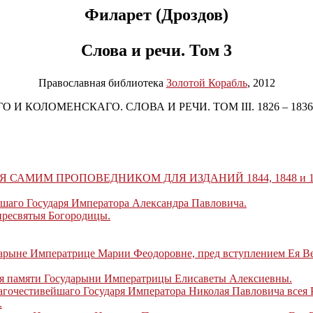
Филарет (Дроздов)
Слова и речи. Том 3
Православная библиотека
Золотой Корабль
, 2012
КОЛОМЕНСКАГО. СЛОВА И РЕЧИ. ТОМ III. 1826 – 1836
 САМИМ ПРОПОВЕДНИКОМ ДЛЯ ИЗДАНИЙ 1844, 1848 и 186
вшаго Государя Императора Александра Павловича.
пресвятыя Богородицы.
арыне Императрице Марии Феодоровне, пред вступлением Ея Ве
я памяти Государыни Императрицы Елисаветы Алексиевны.
агочестивейшаго Государя Императора Николая Павловича всея 
.