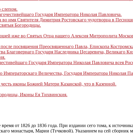
 слепом.
гочестивейшаго Государя Императора Николая Павловича.
во имя Святителя Димитрия Ростовскаго чудотворца в Песнош
святыя Богородицы.
ощей иже во Святых Отца нашего Алексия Митрополита Московс
, после посвящения Преосвященнаго Павла, Епископа Костромск
ва Благовернаго Государя Наследника Цесаревича, Великаго Кн
ия.
честивейшаго Государя Императора Николая Павловича всея Рос
о Императорскаго Величества, Государя Императора Николая Па
 честь иконы Божией Матери Казанской, что в Казенной.
городицы, Иконы Ея Тихвинския.
 время от 1826 до 1836 года. При издании сего тома, к источни
аго монастыря, Марии (Тучковой). Указанием на сей сборник