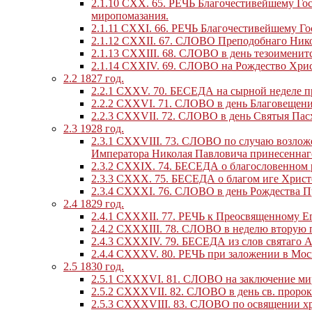
2.1.10
CXX. 65. РЕЧЬ Благочестивейшему Гос
миропомазания.
2.1.11
CXXI. 66. РЕЧЬ Благочестивейшему Го
2.1.12
CXXII. 67. СЛОВО Преподобнаго Нико
2.1.13
CXXIII. 68. СЛОВО в день тезоименит
2.1.14
CXXIV. 69. СЛОВО на Рождество Хрис
2.2
1827 год.
2.2.1
CXXV. 70. БЕСЕДА на сырной неделе п
2.2.2
CXXVI. 71. СЛОВО в день Благовещени
2.2.3
CXXVII. 72. СЛОВО в день Святыя Пас
2.3
1928 год.
2.3.1
CXXVIII. 73. СЛОВО по случаю возложе
Императора Николая Павловича принесеннаго
2.3.2
CXXIX. 74. БЕСЕДА о благословенном 
2.3.3
CXXX. 75. БЕСЕДА о благом иге Христ
2.3.4
CXXXI. 76. СЛОВО в день Рождества П
2.4
1829 год.
2.4.1
CXXXII. 77. РЕЧЬ к Преосвященному Е
2.4.2
CXXXIII. 78. СЛОВО в неделю вторую п
2.4.3
CXXXIV. 79. БЕСЕДА из слов святаго А
2.4.4
CXXXV. 80. РЕЧЬ при заложении в Мос
2.5
1830 год.
2.5.1
CXXXVI. 81. СЛОВО на заключение мира
2.5.2
CXXXVII. 82. СЛОВО в день св. пророк
2.5.3
CXXXVIII. 83. СЛОВО по освящении хр