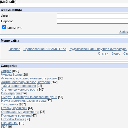
[
Мой сайт
]
Форма входа
Логин:
Пароль:
запомнить
Забыл
Меню сайта
Главная
Православная БИБЛИОТЕКА
Художественная и научная литература
Статьи
Видео
Ст
Categories
Литрес
[852]
Чудеса Божии
[20]
Аскетика, исихазм, монашествующим
[86]
Жития, биографическое, истории
[262]
Тайна нашего спасения
[22]
Ступени духовного роста
[46]
Иконография
[14]
Смерть, Посмертные состояния души
[44]
Наука и религия, разум и вера
[77]
Толкования
[187]
Статьи, брошюры
[41]
Официальные документы
[27]
Последние времена
[47]
Orthodox Books
[36]
Скачать fb2
[10]
PDF
[9]