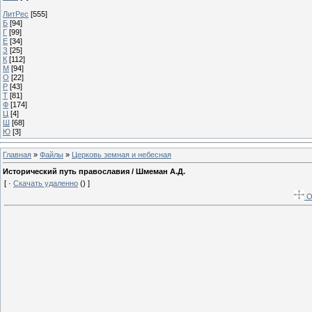
ЛитРес
[555]
Б
[94]
Г
[99]
Е
[34]
З
[25]
К
[112]
М
[94]
О
[22]
Р
[43]
Т
[81]
Ф
[174]
Ц
[4]
Ш
[68]
Ю
[3]
Главная
»
Файлы
»
Церковь земная и небесная
Исторический путь православия / Шмеман А.Д.
[ ·
Скачать удаленно
() ]
О