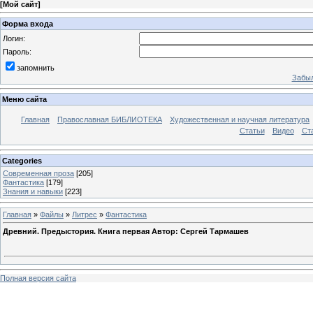
[
Мой сайт
]
Форма входа
Логин:
Пароль:
запомнить
Забыл
Меню сайта
Главная
Православная БИБЛИОТЕКА
Художественная и научная литература
Статьи
Видео
Ст
Categories
Современная проза
[205]
Фантастика
[179]
Знания и навыки
[223]
Главная
»
Файлы
»
Литрес
»
Фантастика
Древний. Предыстория. Книга первая Автор: Сергей Тармашев
Полная версия сайта