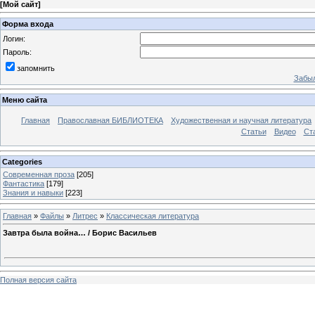
[
Мой сайт
]
Форма входа
Логин:
Пароль:
запомнить
Забыл
Меню сайта
Главная
Православная БИБЛИОТЕКА
Художественная и научная литература
Статьи
Видео
Ст
Categories
Современная проза
[205]
Фантастика
[179]
Знания и навыки
[223]
Главная
»
Файлы
»
Литрес
»
Классическая литература
Завтра была война… / Борис Васильев
Полная версия сайта