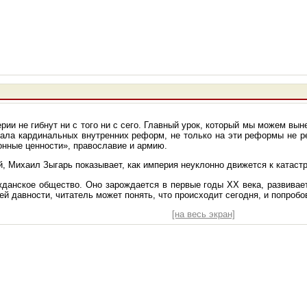
ии не гибнут ни с того ни с сего. Главный урок, который мы можем выне
овала кардинальных внутренних реформ, не только на эти реформы не р
онные ценности», православие и армию.
й, Михаил Зыгарь показывает, как империя неуклонно движется к катаст
жданское общество. Оно зарождается в первые годы ХХ века, развивает
ей давности, читатель может понять, что происходит сегодня, и попробо
[на весь экран]