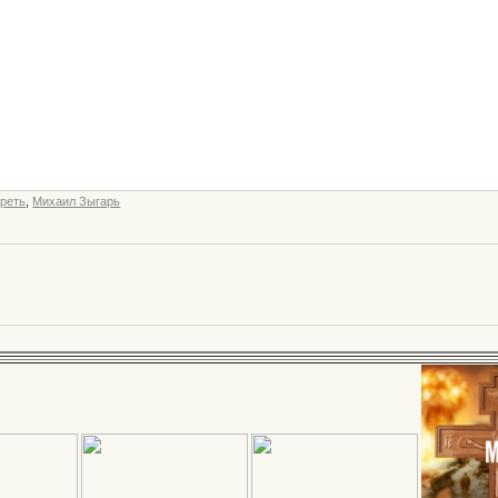
реть
,
Михаил Зыгарь