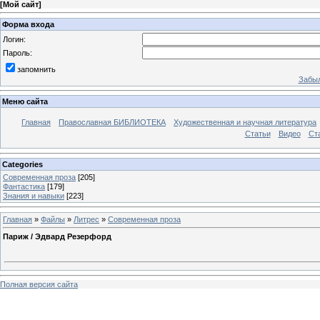
[
Мой сайт
]
Форма входа
Логин:
Пароль:
запомнить
Забыл
Меню сайта
Главная
Православная БИБЛИОТЕКА
Художественная и научная литература
Статьи
Видео
Ст
Categories
Современная проза
[205]
Фантастика
[179]
Знания и навыки
[223]
Главная
»
Файлы
»
Литрес
»
Современная проза
Париж / Эдвард Резерфорд
Полная версия сайта