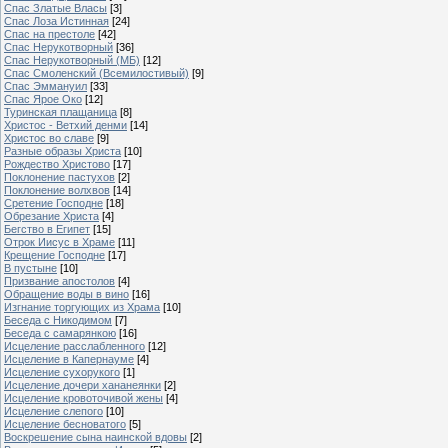
Спас Златые Власы
[3]
Спас Лоза Истинная
[24]
Спас на престоле
[42]
Спас Нерукотворный
[36]
Спас Нерукотворный (МБ)
[12]
Спас Смоленский (Всемилостивый)
[9]
Спас Эммануил
[33]
Спас Ярое Око
[12]
Туринская плащаница
[8]
Христос - Ветхий денми
[14]
Христос во славе
[9]
Разные образы Христа
[10]
Рождество Христово
[17]
Поклонение пастухов
[2]
Поклонение волхвов
[14]
Сретение Господне
[18]
Обрезание Христа
[4]
Бегство в Египет
[15]
Отрок Иисус в Храме
[11]
Крещение Господне
[17]
В пустыне
[10]
Призвание апостолов
[4]
Обращение воды в вино
[16]
Изгнание торгующих из Храма
[10]
Беседа с Никодимом
[7]
Беседа с самарянкою
[16]
Исцеление расслабленного
[12]
Исцеление в Капернауме
[4]
Исцеление сухорукого
[1]
Исцеление дочери хананеянки
[2]
Исцеление кровоточивой жены
[4]
Исцеление слепого
[10]
Исцеление бесноватого
[5]
Воскрешение сына наинской вдовы
[2]