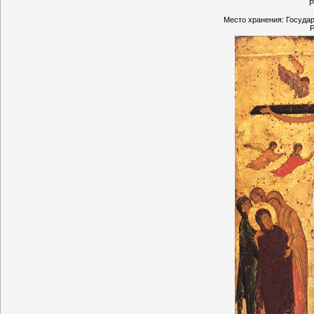
Р
Место хранения: Государ
Р