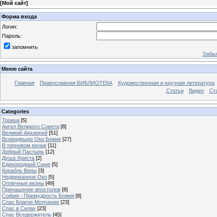
[
Мой сайт
]
Форма входа
Логин:
Пароль:
запомнить
Забыл
Меню сайта
Главная
Православная БИБЛИОТЕКА
Художественная и научная литература
Статьи
Видео
Ст
Categories
Троица
[5]
Ангел Великого Совета
[8]
Великий Архиерей
[51]
Всевидящее Око Божие
[27]
В терновом венце
[11]
Добрый Пастырь
[12]
Душа Христа
[2]
Единородный Сыне
[5]
Корабль Веры
[3]
Недреманное Око
[5]
Оплечные иконы
[49]
Причащение апостолов
[8]
София - Премудрость Божия
[8]
Спас Благое Молчание
[23]
Спас в Силах
[23]
Спас Вседержитель
[45]