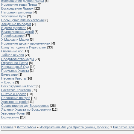
Воскрешение дочери Иаира
[5]
Исцеление тещи Петра
[4]
Воскрешение Лазаря
[22]
Нагорная проповедь
[4]
Укрощение бури
[2]
Насыщение пятью хлебами
[8]
Хождение по водам
[7]
В доме фарисея
[3]
Благословение детей
[6]
Преображение
[37]
У Марфы и Марии
[3]
Исцеление десяти прокаженных
[4]
Вход Господень в Иерусалим
[33]
Омовение ног
[17]
Тайная вечеря
[21]
Предательство Иуды
[21]
Отречение Петра
[8]
Неправедный Суд
[14]
Поругание Христа
[1]
Бичевание
[1]
Несение Креста
[16]
у Креста
[3]
Восхождение на Крест
[5]
Распятие Христово
[39]
Снятие с Креста
[10]
Положение во гроб
[14]
Христос во гробе
[11]
Сошествие во ад- Воскресение
[28]
Явления Христа по Воскресении
[12]
Уверение Фомы
[8]
Вознесение
[20]
Главная
»
Фотоальбом
»
Изображения Иисуса Христа (иконы, фрески)
»
Распятие Хри