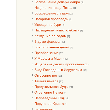
Воскрешение дочери Иаира
[5]
Исцеление тещи Петра
[4]
Воскрешение Лазаря
[22]
Нагорная проповедь
[4]
Укрощение бури
[2]
Насыщение пятью хлебами
[8]
Хождение по водам
[7]
В доме фарисея
[3]
Благословение детей
[6]
Преображение
[37]
У Марфы и Марии
[3]
Исцеление десяти прокаженных
[4]
Вход Господень в Иерусалим
[33]
Омовение ног
[17]
Тайная вечеря
[21]
Предательство Иуды
[21]
Отречение Петра
[8]
Неправедный Суд
[14]
Поругание Христа
[1]
Бичевание
[1]