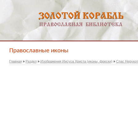
Православные иконы
Главная
»
Раздел
»
Изображения Иисуса Христа (иконы, фрески)
»
Спас Неруко