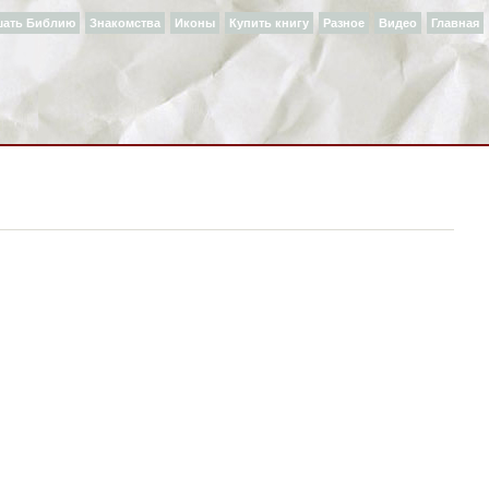
шать Библию
Знакомства
Иконы
Купить книгу
Разное
Видео
Главная