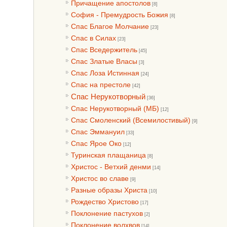
Причащение апостолов
[8]
София - Премудрость Божия
[8]
Спас Благое Молчание
[23]
Спас в Силах
[23]
Спас Вседержитель
[45]
Спас Златые Власы
[3]
Спас Лоза Истинная
[24]
Спас на престоле
[42]
Спас Нерукотворный
[36]
Спас Нерукотворный (МБ)
[12]
Спас Смоленский (Всемилостивый)
[9]
Спас Эммануил
[33]
Спас Ярое Око
[12]
Туринская плащаница
[8]
Христос - Ветхий денми
[14]
Христос во славе
[9]
Разные образы Христа
[10]
Рождество Христово
[17]
Поклонение пастухов
[2]
Поклонение волхвов
[14]