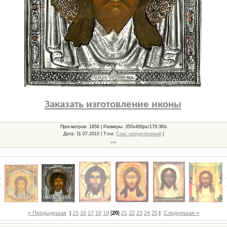
Заказать изготовление иконы
Просмотров
: 1656 |
Размеры
: 350x400px/179.3Kb
Дата
: 11.07.2010 |
Тэги
:
Спас нерукотворный
|
***
« Предыдущая
|
15
16
17
18
19
[
20
]
21
22
23
24
25
|
Следующая »