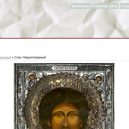
Библиотека
Помощь сайту
Слу
творный
» Спас Нерукотворный