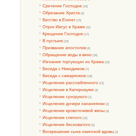
Сретение Господне
[18]
Обрезание Христа
[4]
Бегство в Египет
[15]
Отрок Иисус в Храме
[11]
Крещение Господне
[17]
В пустыне
[10]
Призвание апостолов
[4]
Обращение воды в вино
[16]
Изгнание торгующих из Храма
[10]
Беседа с Никодимом
[7]
Беседа с самарянкою
[16]
Исцеление расслабленного
[12]
Исцеление в Капернауме
[4]
Исцеление сухорукого
[1]
Исцеление дочери хананеянки
[2]
Исцеление кровоточивой жены
[4]
Исцеление слепого
[10]
Исцеление бесноватого
[5]
Воскрешение сына наинской вдовы
[2]