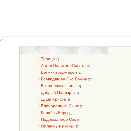
/ /
Троица
[5]
Ангел Великого Совета
[8]
Великий Архиерей
[51]
Всевидящее Око Божие
[27]
В терновом венце
[11]
Добрый Пастырь
[12]
Душа Христа
[2]
Единородный Сыне
[5]
Корабль Веры
[3]
Недреманное Око
[5]
Оплечные иконы
[49]