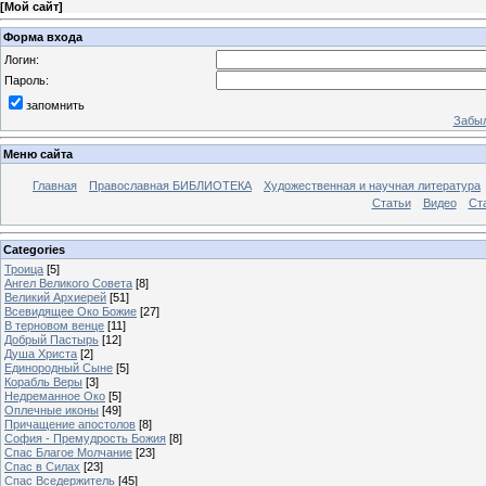
[
Мой сайт
]
Форма входа
Логин:
Пароль:
запомнить
Забыл
Меню сайта
Главная
Православная БИБЛИОТЕКА
Художественная и научная литература
Статьи
Видео
Ст
Categories
Троица
[5]
Ангел Великого Совета
[8]
Великий Архиерей
[51]
Всевидящее Око Божие
[27]
В терновом венце
[11]
Добрый Пастырь
[12]
Душа Христа
[2]
Единородный Сыне
[5]
Корабль Веры
[3]
Недреманное Око
[5]
Оплечные иконы
[49]
Причащение апостолов
[8]
София - Премудрость Божия
[8]
Спас Благое Молчание
[23]
Спас в Силах
[23]
Спас Вседержитель
[45]