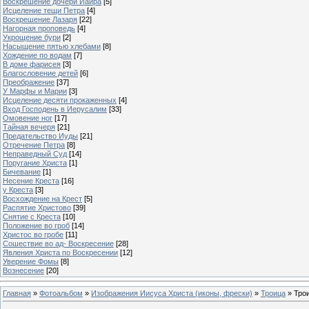
Воскрешение дочери Иаира
[5]
Исцеление тещи Петра
[4]
Воскрешение Лазаря
[22]
Нагорная проповедь
[4]
Укрощение бури
[2]
Насыщение пятью хлебами
[8]
Хождение по водам
[7]
В доме фарисея
[3]
Благословение детей
[6]
Преображение
[37]
У Марфы и Марии
[3]
Исцеление десяти прокаженных
[4]
Вход Господень в Иерусалим
[33]
Омовение ног
[17]
Тайная вечеря
[21]
Предательство Иуды
[21]
Отречение Петра
[8]
Неправедный Суд
[14]
Поругание Христа
[1]
Бичевание
[1]
Несение Креста
[16]
у Креста
[3]
Восхождение на Крест
[5]
Распятие Христово
[39]
Снятие с Креста
[10]
Положение во гроб
[14]
Христос во гробе
[11]
Сошествие во ад- Воскресение
[28]
Явления Христа по Воскресении
[12]
Уверение Фомы
[8]
Вознесение
[20]
Главная
»
Фотоальбом
»
Изображения Иисуса Христа (иконы, фрески)
»
Троица
» Тро