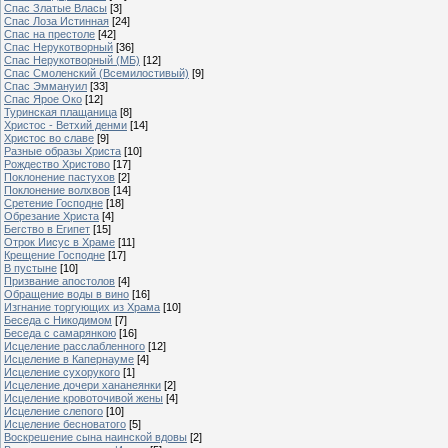
Спас Златые Власы
[3]
Спас Лоза Истинная
[24]
Спас на престоле
[42]
Спас Нерукотворный
[36]
Спас Нерукотворный (МБ)
[12]
Спас Смоленский (Всемилостивый)
[9]
Спас Эммануил
[33]
Спас Ярое Око
[12]
Туринская плащаница
[8]
Христос - Ветхий денми
[14]
Христос во славе
[9]
Разные образы Христа
[10]
Рождество Христово
[17]
Поклонение пастухов
[2]
Поклонение волхвов
[14]
Сретение Господне
[18]
Обрезание Христа
[4]
Бегство в Египет
[15]
Отрок Иисус в Храме
[11]
Крещение Господне
[17]
В пустыне
[10]
Призвание апостолов
[4]
Обращение воды в вино
[16]
Изгнание торгующих из Храма
[10]
Беседа с Никодимом
[7]
Беседа с самарянкою
[16]
Исцеление расслабленного
[12]
Исцеление в Капернауме
[4]
Исцеление сухорукого
[1]
Исцеление дочери хананеянки
[2]
Исцеление кровоточивой жены
[4]
Исцеление слепого
[10]
Исцеление бесноватого
[5]
Воскрешение сына наинской вдовы
[2]