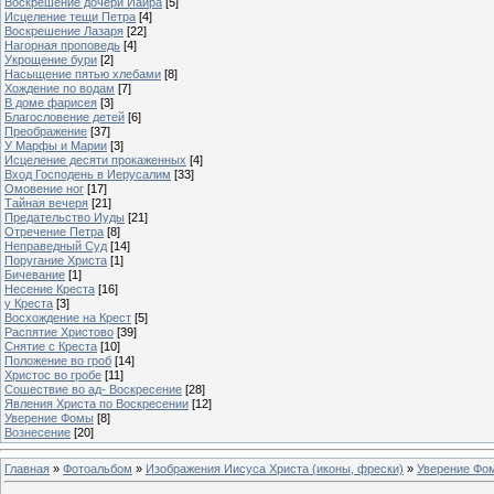
Воскрешение дочери Иаира
[5]
Исцеление тещи Петра
[4]
Воскрешение Лазаря
[22]
Нагорная проповедь
[4]
Укрощение бури
[2]
Насыщение пятью хлебами
[8]
Хождение по водам
[7]
В доме фарисея
[3]
Благословение детей
[6]
Преображение
[37]
У Марфы и Марии
[3]
Исцеление десяти прокаженных
[4]
Вход Господень в Иерусалим
[33]
Омовение ног
[17]
Тайная вечеря
[21]
Предательство Иуды
[21]
Отречение Петра
[8]
Неправедный Суд
[14]
Поругание Христа
[1]
Бичевание
[1]
Несение Креста
[16]
у Креста
[3]
Восхождение на Крест
[5]
Распятие Христово
[39]
Снятие с Креста
[10]
Положение во гроб
[14]
Христос во гробе
[11]
Сошествие во ад- Воскресение
[28]
Явления Христа по Воскресении
[12]
Уверение Фомы
[8]
Вознесение
[20]
Главная
»
Фотоальбом
»
Изображения Иисуса Христа (иконы, фрески)
»
Уверение Фо