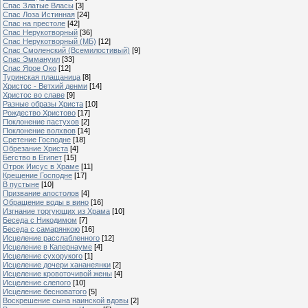
Спас Златые Власы
[3]
Спас Лоза Истинная
[24]
Спас на престоле
[42]
Спас Нерукотворный
[36]
Спас Нерукотворный (МБ)
[12]
Спас Смоленский (Всемилостивый)
[9]
Спас Эммануил
[33]
Спас Ярое Око
[12]
Туринская плащаница
[8]
Христос - Ветхий денми
[14]
Христос во славе
[9]
Разные образы Христа
[10]
Рождество Христово
[17]
Поклонение пастухов
[2]
Поклонение волхвов
[14]
Сретение Господне
[18]
Обрезание Христа
[4]
Бегство в Египет
[15]
Отрок Иисус в Храме
[11]
Крещение Господне
[17]
В пустыне
[10]
Призвание апостолов
[4]
Обращение воды в вино
[16]
Изгнание торгующих из Храма
[10]
Беседа с Никодимом
[7]
Беседа с самарянкою
[16]
Исцеление расслабленного
[12]
Исцеление в Капернауме
[4]
Исцеление сухорукого
[1]
Исцеление дочери хананеянки
[2]
Исцеление кровоточивой жены
[4]
Исцеление слепого
[10]
Исцеление бесноватого
[5]
Воскрешение сына наинской вдовы
[2]