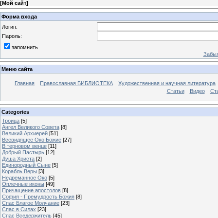
[
Мой сайт
]
Форма входа
Логин:
Пароль:
запомнить
Забыл
Меню сайта
Главная
Православная БИБЛИОТЕКА
Художественная и научная литература
Статьи
Видео
Ст
Categories
Троица
[5]
Ангел Великого Совета
[8]
Великий Архиерей
[51]
Всевидящее Око Божие
[27]
В терновом венце
[11]
Добрый Пастырь
[12]
Душа Христа
[2]
Единородный Сыне
[5]
Корабль Веры
[3]
Недреманное Око
[5]
Оплечные иконы
[49]
Причащение апостолов
[8]
София - Премудрость Божия
[8]
Спас Благое Молчание
[23]
Спас в Силах
[23]
Спас Вседержитель
[45]