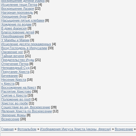
Воскрешение дочери Иаира
[5]
Исцеление тещи Петра
[4]
Воскрешение Лазаря
[22]
Нагорная проповедь
[4]
Укрощение бури
[2]
Насыщение пятью хлебами
[8]
Хождение по водам
[7]
В доме фарисея
[3]
Благословение детей
[6]
Преображение
[37]
У Марфы и Марии
[3]
Исцеление десяти прокаженных
[4]
Вход Господень в Иерусалим
[33]
Омовение ног
[17]
Тайная вечеря
[21]
Предательство Иуды
[21]
Отречение Петра
[8]
Неправедный Суд
[14]
Поругание Христа
[1]
Бичевание
[1]
Несение Креста
[16]
у Креста
[3]
Восхождение на Крест
[5]
Распятие Христово
[39]
Снятие с Креста
[10]
Положение во гроб
[14]
Христос во гробе
[11]
Сошествие во ад- Воскресение
[28]
Явления Христа по Воскресении
[12]
Уверение Фомы
[8]
Вознесение
[20]
Главная
»
Фотоальбом
»
Изображения Иисуса Христа (иконы, фрески)
»
Вознесение
»