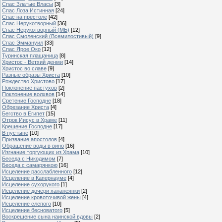
Спас Златые Власы
[3]
Спас Лоза Истинная
[24]
Спас на престоле
[42]
Спас Нерукотворный
[36]
Спас Нерукотворный (МБ)
[12]
Спас Смоленский (Всемилостивый)
[9]
Спас Эммануил
[33]
Спас Ярое Око
[12]
Туринская плащаница
[8]
Христос - Ветхий денми
[14]
Христос во славе
[9]
Разные образы Христа
[10]
Рождество Христово
[17]
Поклонение пастухов
[2]
Поклонение волхвов
[14]
Сретение Господне
[18]
Обрезание Христа
[4]
Бегство в Египет
[15]
Отрок Иисус в Храме
[11]
Крещение Господне
[17]
В пустыне
[10]
Призвание апостолов
[4]
Обращение воды в вино
[16]
Изгнание торгующих из Храма
[10]
Беседа с Никодимом
[7]
Беседа с самарянкою
[16]
Исцеление расслабленного
[12]
Исцеление в Капернауме
[4]
Исцеление сухорукого
[1]
Исцеление дочери хананеянки
[2]
Исцеление кровоточивой жены
[4]
Исцеление слепого
[10]
Исцеление бесноватого
[5]
Воскрешение сына наинской вдовы
[2]