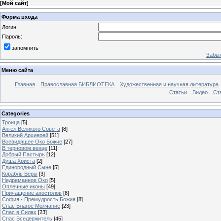
[
Мой сайт
]
Форма входа
Логин:
Пароль:
запомнить
Забыл
Меню сайта
Главная
Православная БИБЛИОТЕКА
Художественная и научная литература
Статьи
Видео
Ст
Categories
Троица
[5]
Ангел Великого Совета
[8]
Великий Архиерей
[51]
Всевидящее Око Божие
[27]
В терновом венце
[11]
Добрый Пастырь
[12]
Душа Христа
[2]
Единородный Сыне
[5]
Корабль Веры
[3]
Недреманное Око
[5]
Оплечные иконы
[49]
Причащение апостолов
[8]
София - Премудрость Божия
[8]
Спас Благое Молчание
[23]
Спас в Силах
[23]
Спас Вседержитель
[45]