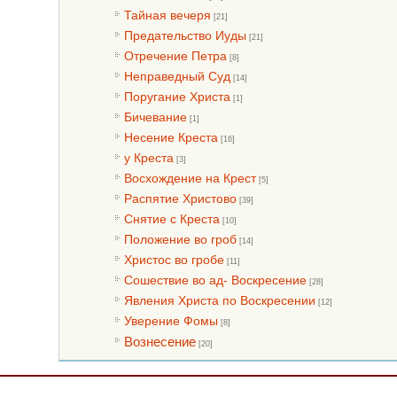
Тайная вечеря
[21]
Предательство Иуды
[21]
Отречение Петра
[8]
Неправедный Суд
[14]
Поругание Христа
[1]
Бичевание
[1]
Несение Креста
[16]
у Креста
[3]
Восхождение на Крест
[5]
Распятие Христово
[39]
Снятие с Креста
[10]
Положение во гроб
[14]
Христос во гробе
[11]
Сошествие во ад- Воскресение
[28]
Явления Христа по Воскресении
[12]
Уверение Фомы
[8]
Вознесение
[20]