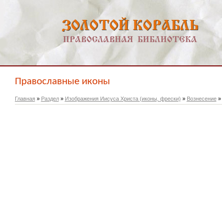
Православные иконы
Главная
»
Раздел
»
Изображения Иисуса Христа (иконы, фрески)
»
Вознесение
»