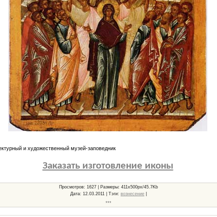
ектурный и художественный музей-заповедник
Заказать изготовление иконы
Просмотров
: 1627 |
Размеры
: 411x500px/45.7Kb
Дата
: 12.03.2011 |
Тэги
:
вознесение
|
***