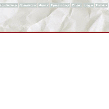
шать Библию
Знакомства
Иконы
Купить книгу
Разное
Видео
Главная