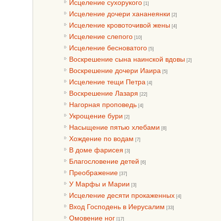
Исцеление сухорукого
[1]
Исцеление дочери хананеянки
[2]
Исцеление кровоточивой жены
[4]
Исцеление слепого
[10]
Исцеление бесноватого
[5]
Воскрешение сына наинской вдовы
[2]
Воскрешение дочери Иаира
[5]
Исцеление тещи Петра
[4]
Воскрешение Лазаря
[22]
Нагорная проповедь
[4]
Укрощение бури
[2]
Насыщение пятью хлебами
[8]
Хождение по водам
[7]
В доме фарисея
[3]
Благословение детей
[6]
Преображение
[37]
У Марфы и Марии
[3]
Исцеление десяти прокаженных
[4]
Вход Господень в Иерусалим
[33]
Омовение ног
[17]