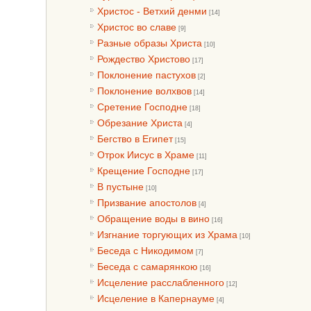
Христос - Ветхий денми
[14]
Христос во славе
[9]
Разные образы Христа
[10]
Рождество Христово
[17]
Поклонение пастухов
[2]
Поклонение волхвов
[14]
Сретение Господне
[18]
Обрезание Христа
[4]
Бегство в Египет
[15]
Отрок Иисус в Храме
[11]
Крещение Господне
[17]
В пустыне
[10]
Призвание апостолов
[4]
Обращение воды в вино
[16]
Изгнание торгующих из Храма
[10]
Беседа с Никодимом
[7]
Беседа с самарянкою
[16]
Исцеление расслабленного
[12]
Исцеление в Капернауме
[4]