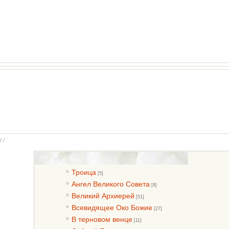
/ /
Троица
[5]
Ангел Великого Совета
[8]
Великий Архиерей
[51]
Всевидящее Око Божие
[27]
В терновом венце
[11]