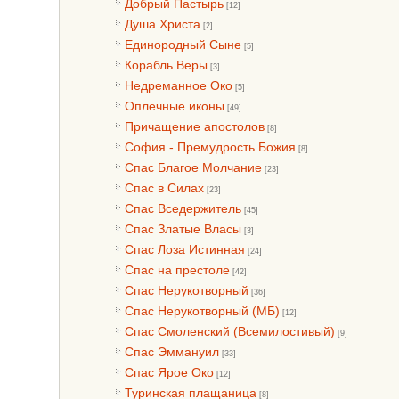
Добрый Пастырь
[12]
Душа Христа
[2]
Единородный Сыне
[5]
Корабль Веры
[3]
Недреманное Око
[5]
Оплечные иконы
[49]
Причащение апостолов
[8]
София - Премудрость Божия
[8]
Спас Благое Молчание
[23]
Спас в Силах
[23]
Спас Вседержитель
[45]
Спас Златые Власы
[3]
Спас Лоза Истинная
[24]
Спас на престоле
[42]
Спас Нерукотворный
[36]
Спас Нерукотворный (МБ)
[12]
Спас Смоленский (Всемилостивый)
[9]
Спас Эммануил
[33]
Спас Ярое Око
[12]
Туринская плащаница
[8]