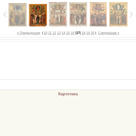
« Предыдущая
|
10
11
12
13
14
15
16
[
17
]
18
19
20
|
Следующая »
Картотека