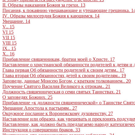
II
. Образы наказания Божия за грехи
.
13
Писания, к покаянию увещавающие и утешающие грешника
.
1
IV
. Образы милосердия Божия к кающимся
.
14
Увещание
.
14
V
..
15
VI
15
VII
15
VIII
15
IX
..
15
X
..
16
Прибавление священникам, братии моей о Христе
.
17
Наставление о христианской обязанности родителей к детям и 
Глава первая Об обязанности родителей к своим детям
..
17
Глава вторая Об обязанностях детей к своим родителям
..
19
Заповеди, данные Моисею Богом, с кратким толкованием
..
20
Поучение Святого Василия Великого к отрокам
..
21
Должность священническая о семи святых Таинствах
.
21
О
заповедях
Божиих
.
25
Прибавление «к должности священнической» о Таинстве Свят
Увещание Апостола к пастырям
..
27
Окружное послание к Воронежскому духовенству
.
27
Наставление или образец, как увещевать и преклонять подсуд
Наставление, как должно быть предлагаемо народу катехизиче
Инструкция о совершении браков
.
33