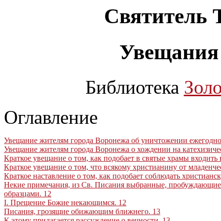
Святитель 
Увещания 
Библиотека
Зол
Оглавление
Увещание жителям города Воронежа об уничтожении ежегодног
Увещание жителям города Воронежа о хождении на катехизиче
Краткое увещание о том, как подобает в святые храмы входить 
Краткое увещание о том, что всякому христианину от младенче
Краткое наставление о том, как подобает соблюдать христиан
Некие примечания, из Св. Писания выбранные, пробуждающие
образцами
.
12
I
. Прещение Божие некающимся
.
12
Писания, грозящие обижающим ближнего
.
13
К этому прилагается рассуждение о вечности
.
13