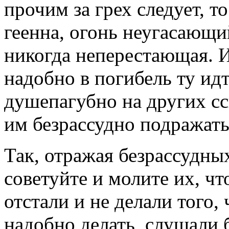
прочим за грех следует, то
геенна, огонь неугасающ
никогда неперестающая. И
надобно в погибель ту ид
душепагубно на других сс
им безрассудно подражать
Так, отражая безрассудны
советуйте и молите их, ч
отстали и не делали того, 
надобно делать, слушали 