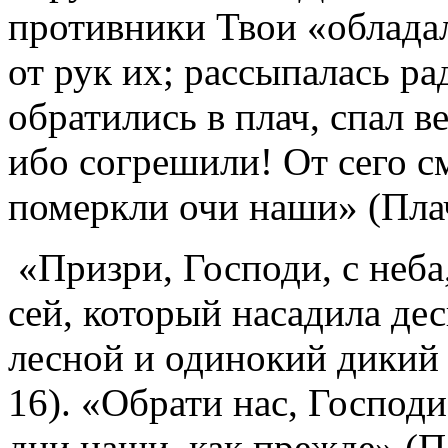
противники Твои «облада
от рук их; рассыпалась р
обратились в плач, спал в
ибо согрешили! От сего с
померкли очи наши» (Плач 
«Призри, Господи, с неба
сей, который насадила де
лесной и одинокий дикий 
16). «Обрати нас, Господи
дни наши, как прежде» (Пл