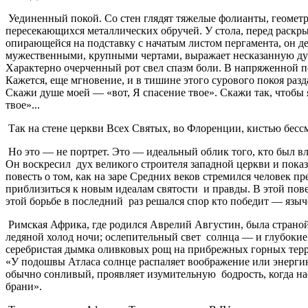
Уединенный покой. Со стен глядят тяжелые фолианты, геометр
пересекающихся металлических обручей. У стола, перед раскрыт
опирающейся на подставку с начатым листом пергамента, он д
мужественными, крупными чертами, выражает несказанную душев
Характерно очерченный рот свел спазм боли. В напряженной п
Кажется, еще мгновение, и в тишине этого сурового покоя разд
Скажи душе моей — «вот, Я спасение твое». Скажи так, чтобы я
твое»...
Так на стене церкви Всех Святых, во Флоренции, кистью бесс
Но это — не портрет. Это — идеальный облик того, кто был вл
Он воскресил дух великого строителя западной церкви и показ
повесть о том, как на заре Средних веков стремился человек п
приблизиться к новым идеалам святости и правды. В этой пов
этой борьбе в последний раз решался спор кто победит — языч
Римская Африка, где родился Аврелий Августин, была страно
ледяной холод ночи; ослепительный свет солнца — и глубокие 
серебристая дымка оливковых рощ на прибрежных горных терр
«У подошвы Атласа солнце распаляет воображение или энергию 
обычно сонливый, проявляет изумительную бодрость, когда нас
брани».