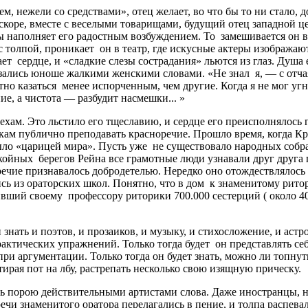
м, нежели со средствами», отец желает, во что бы то ни стало,
Вскоре, вместе с веселыми товарищами, будущий отец западной 
ы наполняет его радостным возбуждением. То замешивается он 
 толпой, проникает он в театр, где искусные актеры изображаю
т сердце, и «сладкие слезы сострадания» льются из глаз. Душа
зались юноше жалкими женскими словами. «Не знал я, — с отчая
тно казаться менее испорченным, чем другие. Когда я не мог у
ие, а чистота — разбудит насмешки... »
ам. Это льстило его тщеславию, и сердце его преисполнялось 
ам публично преподавать красноречие. Прошло время, когда Кра
ло «царицей мира». Пусть уже не существовало народных собр
ойных берегов Рейна все грамотные люди узнавали друг друга 
речие признавалось добродетелью. Нередко оно отождествлялось
сь из ораторских школ. Понятно, что в дом к знаменитому рито
ивший своему профессору риторики 700.000 сестерций ( около 40
н знать и поэтов, и прозаиков, и музыку, и стихосложение, и а
актических упражнений. Только тогда будет он представлять себе
при аргументации. Только тогда он будет знать, можно ли топну
ирая пот на лбу, растрепать несколько свою изящную прическу.
сь порою действительными артистами слова. Даже иностранцы, 
чи знаменитого оратора перелагались в пение, и толпа распевал