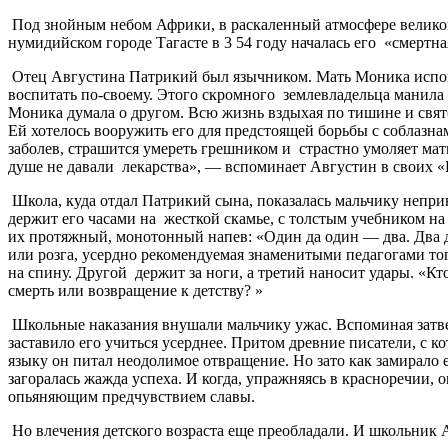
Под знойным небом Африки, в раскаленный атмосфере великой
нумидийском городе Тагасте в 3 54 году началась его «смертн
Отец Августина Патрикий был язычником. Мать Моника испове
воспитать по-своему. Этого скромного землевладельца манила 
Моника думала о другом. Всю жизнь вздыхая по тишине и свято
Ей хотелось вооружить его для предстоящей борьбы с соблазна
заболев, страшится умереть грешником и страстно умоляет мат
душе не давали лекарства», — вспоминает Августин в своих 
Школа, куда отдал Патрикий сына, показалась мальчику неприв
держит его часами на жесткой скамье, с толстым учебником на
их протяжный, монотонный напев: «Один да один — два. Два д
или розга, усердно рекомендуемая знаменитыми педагогами то
на спину. Другой держит за ноги, а третий наносит удары. «Кт
смерть или возвращение к детству? »
Школьные наказания внушали мальчику ужас. Вспоминая затвер
заставило его учиться усерднее. Притом древние писатели, с 
языку он питал неодолимое отвращение. Но зато как замирало 
загоралась жажда успеха. И когда, упражняясь в красноречии
опьяняющим предчувствием славы.
Но влечения детского возраста еще преобладали. И школьник Ав