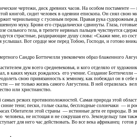
ические чертежи, диск древних часов. На особом постаменте — 
ой книгой, сидит человек в одеянии епископа. Он снял свою митр
ержит чернильницу с гусиным пером. Правая рука судорожным д
ную муку. Брови его страдальчески сдвинуты. Глаза, готовые н
озе сильного тела, в трепете нервных пальцев чувствуется сде
адутся страстные, раздирающие душу слова: «Скажи мне, из состр
 услышал. Вот сердце мое перед Тобою, Господи, и готово вника
мертного Сандро Боттичелли увековечен образ блаженного Авгу
астителем дум всего средневековья, и кого отделяло от художни
ал, в каких муках рождалось его учение. Создание Боттичелли 
реодолеть свою привязанность к земному, как побеждал он в себе 
ести — не только жизнь самого Августина. В ней отразилась вел
ество или христианство.
й самых резких противоположностей. Самая природа этой обла
синие тени; пески, голые скалы, бесплодные солончаки — и рос
асах Обитатели этой страны — истинные дети ее природы. В з
человека, не истощая и не сокрушая его. Земледельцу там такж
тупает для него час действовать. Во все века африканец готов 