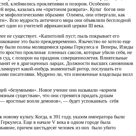
тей, клеймились проклятиями и позором. Особенно
 веры, казалась им «притоном разврата». Культ богов они
ое мифологическими образами Олимпа, они отвергали, как
ти». Всю мудрость античного мира они объявляли бесплодной
т один из учителей африканской церкви III века.
лее не существует. «Капитолий пуст; пыль покрывает его
ликование это было преждевременно. Язычество не хотело еще
ему были полны молящимися храмы Геркулеса и Венеры, Изиды
то яростно проклиная пленных саксов, которые убили себя, не
в суд, с похорон на праздник совершеннолетия. Влиятельные
анят ее в драгоценных ларцах. Должности высших сановников
кламирует какой-нибудь знаменитый ритор, послушать его
скими писателями. Мудрено ли, что изнеженные владельцы вилл
людей «безумными». Новое учение они называли «корнем
грязным существам», что они стремятся придать душам
о — яростные вопли демонов», — будет успокаивать себя
новому культу. Когда, в 391 году, указом императора были
Геркулеса. Еще в начале V века в одном городе была
зваяние, причем шестьдесят человек из них было убито