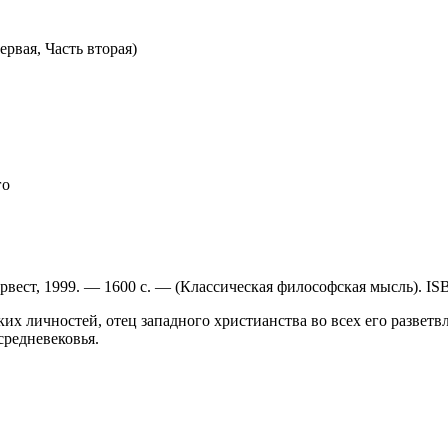
ервая, Часть вторая)
го
вест, 1999. — 1600 с. — (Классическая философская мысль). ISB
 личностей, отец западного христианства во всех его разветвл
редневековья.