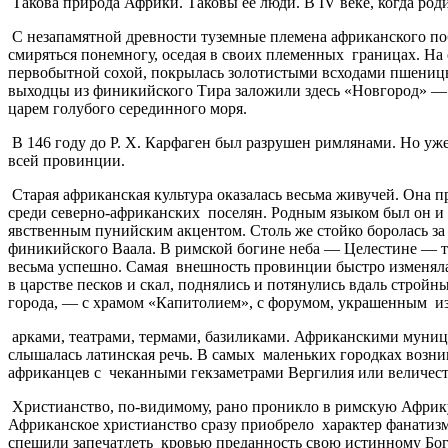
Такова природа Африки. Таковы ее люди. В IV веке, когда ро
С незапамятной древности туземные племена африканского п
смиряться понемногу, оседая в своих племенных границах. На 
первобытной сохой, покрылась золотистыми всходами пшеницы, 
выходцы из финикийского Тира заложили здесь «Новгород» — 
царем голубого серединного моря.
В 146 году до Р. X. Карфаген был разрушен римлянами. Но уже
всей провинции.
Старая африканская культура оказалась весьма живучей. Она 
среди северно-африканских поселян. Родным языком был он и 
явственным пунийским акцентом. Столь же стойко боролась за
финикийского Ваала. В римской богине неба — Целестине — т
весьма успешно. Самая внешность провинции быстро изменяла
в царстве песков и скал, поднялись и потянулись вдаль строй
города, — с храмом «Капитолием», с форумом, украшенным из
арками, театрами, термами, базиликами. Африканскими муниц
слышалась латинская речь. В самых маленьких городках возн
африканцев с чеканными гекзаметрами Вергилия или величес
Христианство, по-видимому, рано проникло в римскую Африку.
Африканское христианство сразу приобрело характер фанатизм
спешили запечатлеть кровью преданность свою истинному Богу.