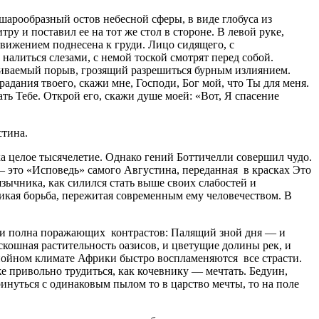
шарообразный остов небесной сферы, в виде глобуса из
у и поставил ее на тот же стол в стороне. В левой руке,
вижением поднесена к груди. Лицо сидящего, с
алиться слезами, с немой тоской смотрят перед собой.
рживаемый порыв, грозящий разрешиться бурным излиянием.
адания твоего, скажи мне, Господи, Бог мой, что Ты для меня.
ть Тебе. Открой его, скажи душе моей: «Вот, Я спасение
стина.
ка целое тысячелетие. Однако гений Боттичелли совершил чудо.
— это «Исповедь» самого Августина, переданная в красках Это
язычника, как силился стать выше своих слабостей и
икая борьба, пережитая современным ему человечеством. В
сти полна поражающих контрастов: Палящий зной дня — и
кошная растительность оазисов, и цветущие долины рек, и
нойном климате Африки быстро воспламеняются все страсти.
е привольно трудиться, как кочевнику — мечтать. Бедуин,
ринуться с одинаковым пылом то в царство мечты, то на поле