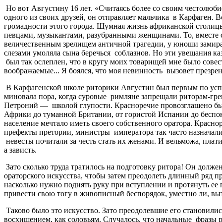
Но вот Августину 16 лет. «Считаясь более со своим честолюбие
одного из своих друзей, он отправляет мальчика в Карфаген. 
громадности этого города. Шумная жизнь африканской столиц
певцами, музыкантами, разубранными женщинами. То, вместе с
величественным зрелищем античной трагедии, у юноши замирае
слезами умоляла сына беречься соблазнов. Но эти увещания ка
был так ослеплен, что в кругу моих товарищей мне было совес
воображаемые... Я боялся, что моя невинность вызовет презрен
В Карфагенской школе риторики Августин был первым по успех
миновала пора, когда суровые римляне запрещали риторам-грек
Петроний — школой глупости. Красноречие провозглашено бы
Африки до туманной Британии, от гористой Испании до беспок
население мечтало иметь своего собственного оратора. Красно
префекты претории, министры императора так часто назначали
невесты почитали за честь стать их женами. И вельможа, плат
а зависть.
Зато сколько труда тратилось на подготовку ритора! Он долже
ораторского искусства, чтобы затем преодолеть длинный ряд пр
насколько нужно поднять руку при вступлении и протянуть ее 
привести свою тогу в живописный беспорядок, уместно ли, выт
Таково было это искусство. Зато преодолевшие его становили
восхищением, как соловьям. Случалось, что начальные фразы ре