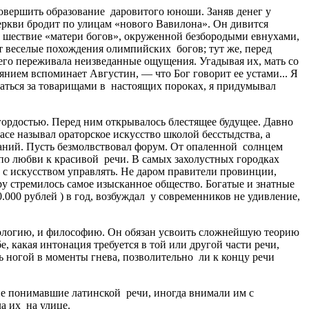
 довершить образование даровитого юноши. Заняв денег у
церкви бродит по улицам «нового Вавилона». Он дивится
в шествие «матери богов», окруженной безбородыми евнухами,
т веселые похождения олимпийских богов; тут же, перед
 его переживала неизведанные ощущения. Угадывая их, мать со
нием вспоминает Августин, — что Бог говорит ее устами... Я
гнаться за товарищами в настоящих пороках, я придумывал
гордостью. Перед ним открывалось блестящее будущее. Давно
се называл ораторское искусство школой бесстыдства, а
аний. Пусть безмолвствовал форум. От опаленной солнцем
по любви к красивой речи. В самых захолустных городках
 с искусством управлять. Не даром правители провинции,
ру стремилось самое изысканное общество. Богатые и знатные
.000 рублей ) в год, возбуждал у современников не удивление,
стрологию, и философию. Он обязан усвоить сложнейшую теорию
, какая интонация требуется в той или другой части речи,
ть ногой в моменты гнева, позволительно ли к концу речи
не понимавшие латинской речи, иногда внимали им с
а их на улице.