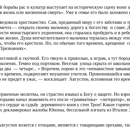
 борьбы рас и культур выступает на историческую сцену воин
ая жизнь или жизненная смерть». Уже в семье его было заложено
довала христианство. Сам, преданный миру с его заботами и т
мечта — открыть своему мальчику дорогу к богатству и славе. Д
сти монастырского уединения, она старалась пробудить и в реб
ми жизни. Душа впечатлительного мальчика терзалась между этим
ь, чтобы его крестили. Но, по обычаю того времени, крещение 
«Признаниях».
етливой и скучной. Его тянуло к приволью, к играм, а тут бор
 коленях. Темно под портиком. Веселая улица скрыта от школьни
а два — четыре... » Впрочем, порою в это «ненавистное завыва
го времени, подкрепляет внушение учителя. Провинившийся шко
о не придет в ужас, — восклицает Августин, вспоминая это врем
женные молитвы, он страстно взывал к Богу о защите. Но взро
которыми начал знакомить его после «грамматика» «литератор», 
его сердце за судьбу деревянного коня у стен Трои! Какие горя
, он декламировал жалобы Юноны, бессильной изгнать из Италии
густин возится с птицами, меняется с товарищами орехами, таск