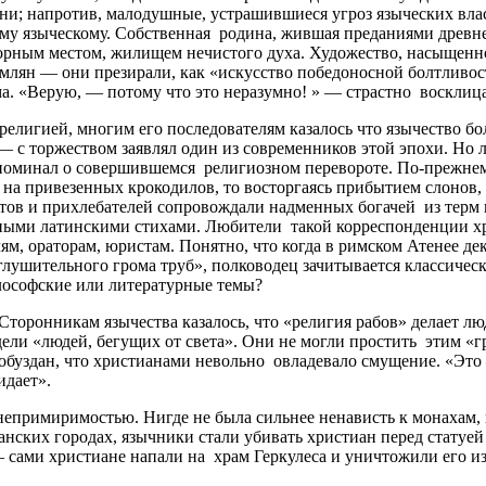
; напротив, малодушные, устрашившиеся угроз языческих влас
му языческому. Собственная родина, жившая преданиями древней
зорным местом, жилищем нечистого духа. Художество, насыщенн
млян — они презирали, как «искусство победоносной болтливос
. «Верую, — потому что это неразумно! » — страстно восклицае
религией, многим его последователям казалось что язычество бо
— с торжеством заявлял один из современников этой эпохи. Но 
напоминал о совершившемся религиозном перевороте. По-прежн
 на привезенных крокодилов, то восторгаясь прибытием слонов, 
нтов и прихлебателей сопровождали надменных богачей из терм 
ными латинскими стихами. Любители такой корреспонденции хр
м, ораторам, юристам. Понятно, что когда в римском Атенее де
оглушительного грома труб», полководец зачитывается классиче
лософские или литературные темы?
 Сторонникам язычества казалось, что «религия рабов» делает 
дели «людей, бегущих от света». Они не могли простить этим «
необуздан, что христианами невольно овладевало смущение. «Эт
идает».
примиримостью. Нигде не была сильнее ненависть к монахам, к 
ских городах, язычники стали убивать христиан перед статуей 
— сами христиане напали на храм Геркулеса и уничтожили его и