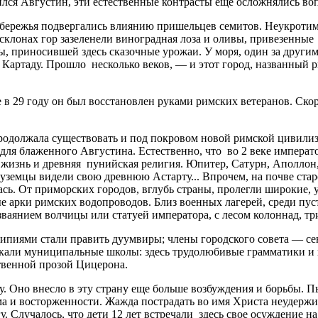
дился Августин, эти естественные контрасты еще осложнялись 
обережья подвергались влиянию пришельцев семитов. Неукроти
склонах гор зазеленели виноградная лоза и оливы, привезенные
приносившей здесь сказочные урожаи. У моря, один за другим, с
Картаду. Прошло несколько веков, — и этот город, названный р
 в 29 году он был восстановлен руками римских ветеранов. Ско
продолжала существовать и под покровом новой римской цивилиз
для блаженного Августина. Естественно, что во 2 веке императ
 жизнь и древняя пунийская религия. Юпитер, Сатурн, Аполлон,
уземцы видели свою древнюю Астарту... Впрочем, на почве ста
сь. От приморских городов, вглубь страны, пролегли широкие,
ные арки римских водопроводов. Близ военных лагерей, среди пу
ваянием волчицы или статуей императора, с лесом колоннад, 
ипиями стали править дуумвиры; члены городского совета — се
икали муниципальные школы: здесь трудолюбивые грамматики и
твенной прозой Цицерона.
 Оно внесло в эту страну еще больше возбуждения и борьбы. П
а и восторженности. Жажда пострадать во имя Христа неудержим
 Случалось, что дети 12 лет встречали здесь свое осуждение на 