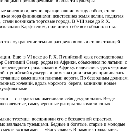
вопиющими противоречиями в области культуры.
мые кочевники, вечно враждовавшие между собою, стали
 из-за моря финикиянами; девственная земля долин, поднятая
тали возникать торговые города. В VIII веке до Р. X.
имлянами Карфагеном, подчинил себе всю область и стал
ро это «украшение земли» расцвело вновь и стало столицей
ации. Еще в VI веке до Р. X. Пунийский язык господствовал
ор Септимий Север, родом из Африки, объяснялся по латыни с
 перешедшие с римлянами в Африку, наделялись здесь чертами
рой пунийской культуры и римская цивилизация прививалась
 устланные каменными плитами дороги. По безводным долинам,
стынных кочевий, вдоль морского берега, возникли новые
триумфальными
ната — с гордостью именовали себя декурионами. Везде
 щеголеватые, самоуверенные риторы знакомили юных
ылкие туземцы восприняли его с беззаветной страстью.
о завладела туземцами. Бедные и богатые, старые и молодые
смерть возгласами — «Богу слава». В память страдальцев,