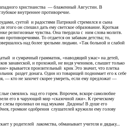
 западного христианства — блаженный Августин. В
 глубокое внутреннее противоречие.
рудами, суетой и радостями Патрикий стремился и сына
ля этого он спешил дать ему светское образование. Кроткая
енке религиозные чувства. Она твердила с ним слова молитв.
и противоречиями. То отдается он забавам детства; то,
совершалось над более зрелыми людьми. «Так больной и слабой
одатый и сумрачный грамматик, «наводящий ужас» на детей,
ков занавеской, и прохожий, не видя учеников, слышит только
ние» врывается пронзительный крик Это значит, что плетка
льник раздет донага. Один из товарищей поднимает его к себе
я, — кто не захочет скорее умереть, если ему предложат —
слые смеялись над его горем. Впрочем, вскоре самолюбие
ввели его в чарующий мир «сказочной лжи». К греческому
чие слезы проливал он над муками Дидоны! В душе его
 Энея, громкие одобрения слушателей кружили ему голову
ает у родителей лакомства, обманывает учителя и дядьку...