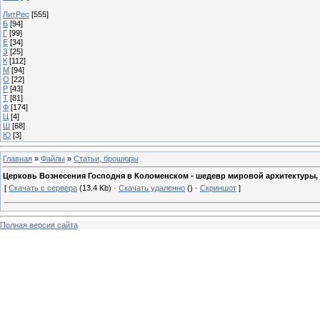
ЛитРес
[555]
Б
[94]
Г
[99]
Е
[34]
З
[25]
К
[112]
М
[94]
О
[22]
Р
[43]
Т
[81]
Ф
[174]
Ц
[4]
Ш
[68]
Ю
[3]
Главная
»
Файлы
»
Статьи, брошюры
Церковь Вознесения Господня в Коломенском - шедевр мировой архитектуры, 
[
Скачать с сервера
(13.4 Kb) ·
Скачать удаленно
() ·
Скриншот
]
Полная версия сайта