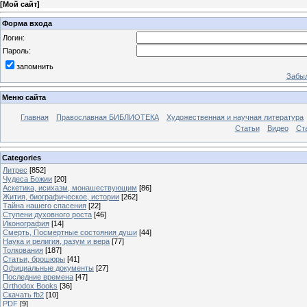
[
Мой сайт
]
Форма входа
Логин:
Пароль:
запомнить
Забыл
Меню сайта
Главная
Православная БИБЛИОТЕКА
Художественная и научная литература
Статьи
Видео
Ст
Categories
Литрес
[852]
Чудеса Божии
[20]
Аскетика, исихазм, монашествующим
[86]
Жития, биографическое, истории
[262]
Тайна нашего спасения
[22]
Ступени духовного роста
[46]
Иконография
[14]
Смерть, Посмертные состояния души
[44]
Наука и религия, разум и вера
[77]
Толкования
[187]
Статьи, брошюры
[41]
Официальные документы
[27]
Последние времена
[47]
Orthodox Books
[36]
Скачать fb2
[10]
PDF
[9]