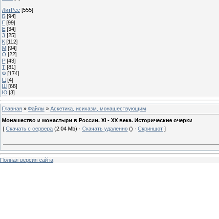
ЛитРес
[555]
Б
[94]
Г
[99]
Е
[34]
З
[25]
К
[112]
М
[94]
О
[22]
Р
[43]
Т
[81]
Ф
[174]
Ц
[4]
Ш
[68]
Ю
[3]
Главная
»
Файлы
»
Аскетика, исихазм, монашествующим
Монашество и монастыри в России. XI - XX века. Исторические очерки
[
Скачать с сервера
(2.04 Mb) ·
Скачать удаленно
() ·
Скриншот
]
Полная версия сайта