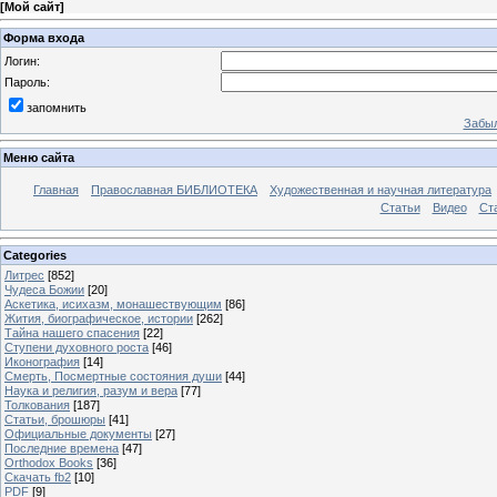
[
Мой сайт
]
Форма входа
Логин:
Пароль:
запомнить
Забыл
Меню сайта
Главная
Православная БИБЛИОТЕКА
Художественная и научная литература
Статьи
Видео
Ст
Categories
Литрес
[852]
Чудеса Божии
[20]
Аскетика, исихазм, монашествующим
[86]
Жития, биографическое, истории
[262]
Тайна нашего спасения
[22]
Ступени духовного роста
[46]
Иконография
[14]
Смерть, Посмертные состояния души
[44]
Наука и религия, разум и вера
[77]
Толкования
[187]
Статьи, брошюры
[41]
Официальные документы
[27]
Последние времена
[47]
Orthodox Books
[36]
Скачать fb2
[10]
PDF
[9]