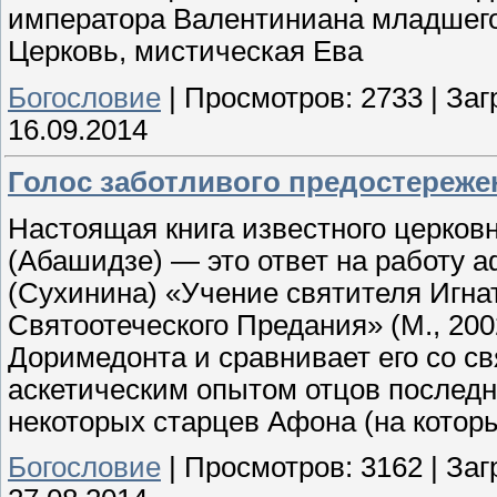
императора Валентиниана младшег
Церковь, мистическая Ева
Богословие
|
Просмотров:
2733
|
Заг
16.09.2014
Голос заботливого предостереже
Настоящая книга известного церков
(Абашидзе) — это ответ на работу 
(Сухинина) «Учение святителя Игна
Святоотеческого Предания» (М., 200
Доримедонта и сравнивает его со св
аскетическим опытом отцов последне
некоторых старцев Афона (на котор
Богословие
|
Просмотров:
3162
|
Заг