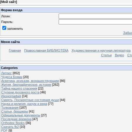
[
Мой сайт
]
Форма входа
Логин:
Пароль:
запомнить
Забыл
Меню сайта
Главная
Православная БИБЛИОТЕКА
Художественная и научная литература
Статьи
Видео
Ст
Categories
Литрес
[852]
Чудеса Божии
[20]
Аскетика, исихазм, монашествующим
[86]
Жития, биографическое, истории
[262]
Тайна нашего спасения
[22]
Ступени духовного роста
[46]
Иконография
[14]
Смерть, Посмертные состояния души
[44]
Наука и религия, разум и вера
[77]
Толкования
[187]
Статьи, брошюры
[41]
Официальные документы
[27]
Последние времена
[47]
Orthodox Books
[36]
Скачать fb2
[10]
PDF
[9]