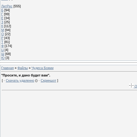
ЛитРес
[555]
Б
[94]
Г
[99]
Е
[34]
З
[25]
К
[112]
М
[94]
О
[22]
Р
[43]
Т
[81]
Ф
[174]
Ц
[4]
Ш
[68]
Ю
[3]
Главная
»
Файлы
»
Чудеса Божии
"Просите, и дано будет вам".
[ ·
Скачать удаленно
() ·
Скриншот
]
О