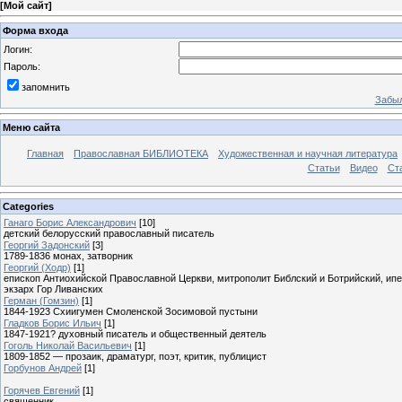
[
Мой сайт
]
Форма входа
Логин:
Пароль:
запомнить
Забыл
Меню сайта
Главная
Православная БИБЛИОТЕКА
Художественная и научная литература
Статьи
Видео
Ст
Categories
Ганаго Борис Александрович
[10]
детский белорусский православный писатель
Георгий Задонский
[3]
1789-1836 монах, затворник
Георгий (Ходр)
[1]
епископ Антиохийской Православной Церкви, митрополит Библский и Ботрийский, ип
экзарх Гор Ливанских
Герман (Гомзин)
[1]
1844-1923 Схиигумен Смоленской Зосимовой пустыни
Гладков Борис Ильич
[1]
1847-1921? духовный писатель и общественный деятель
Гоголь Николай Васильевич
[1]
1809-1852 — прозаик, драматург, поэт, критик, публицист
Горбунов Андрей
[1]
Горячев Евгений
[1]
священник