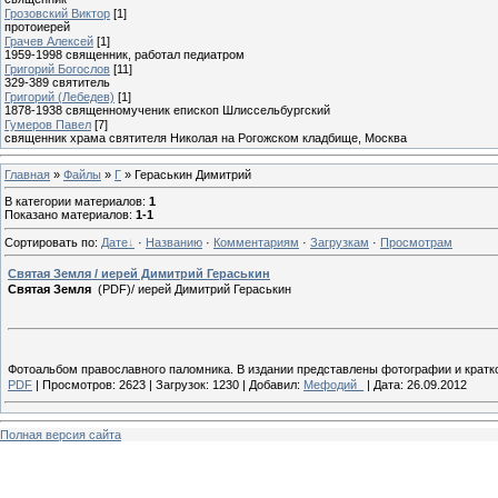
Грозовский Виктор
[1]
протоиерей
Грачев Алексей
[1]
1959-1998 священник, работал педиатром
Григорий Богослов
[11]
329-389 святитель
Григорий (Лебедев)
[1]
1878-1938 священномученик епископ Шлиссельбургский
Гумеров Павел
[7]
священник храма святителя Николая на Рогожском кладбище, Москва
Главная
»
Файлы
»
Г
» Гераськин Димитрий
В категории материалов
:
1
Показано материалов
:
1-1
Сортировать по
:
Дате
·
Названию
·
Комментариям
·
Загрузкам
·
Просмотрам
Святая Земля / иерей Димитрий Гераськин
Святая Земля
(PDF)/ иерей Димитрий Гераськин
Фотоальбом православного паломника. В издании представлены фотографии и кратк
PDF
|
Просмотров:
2623
|
Загрузок:
1230
|
Добавил:
Мефодий_
|
Дата:
26.09.2012
Полная версия сайта