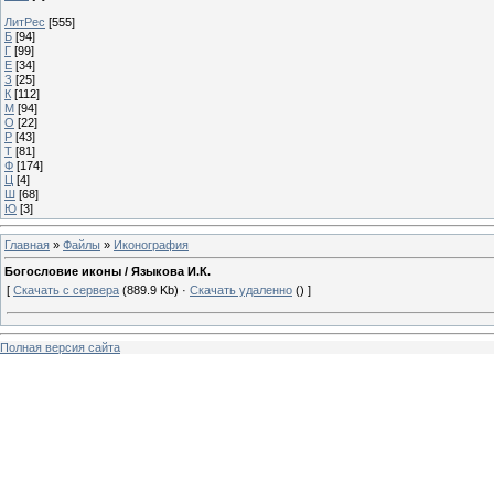
ЛитРес
[555]
Б
[94]
Г
[99]
Е
[34]
З
[25]
К
[112]
М
[94]
О
[22]
Р
[43]
Т
[81]
Ф
[174]
Ц
[4]
Ш
[68]
Ю
[3]
Главная
»
Файлы
»
Иконография
Богословие иконы / Языкова И.К.
[
Скачать с сервера
(889.9 Kb) ·
Скачать удаленно
() ]
Полная версия сайта