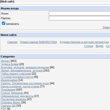
[
Мой сайт
]
Форма входа
Логин:
Пароль:
запомнить
Забыл
Меню сайта
Главная
Православная БИБЛИОТЕКА
Художественная и научная литература
Статьи
Видео
Ст
Categories
Литрес
[852]
Чудеса Божии
[20]
Аскетика, исихазм, монашествующим
[86]
Жития, биографическое, истории
[262]
Тайна нашего спасения
[22]
Ступени духовного роста
[46]
Иконография
[14]
Смерть, Посмертные состояния души
[44]
Наука и религия, разум и вера
[77]
Толкования
[187]
Статьи, брошюры
[41]
Официальные документы
[27]
Последние времена
[47]
Orthodox Books
[36]
Скачать fb2
[10]
PDF
[9]