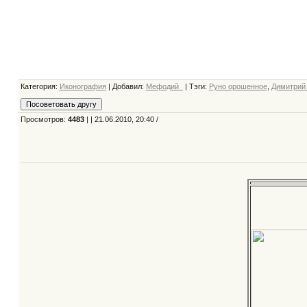
Категория
:
Иконография
|
Добавил
:
Мефодий_
|
Тэги
:
Руно орошенное
,
Димитрий
Просмотров
:
4483
| | 21.06.2010, 20:40 /