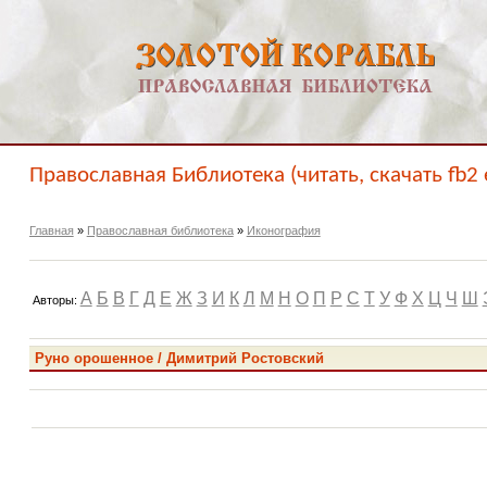
Православная Библиотека (читать, скачать fb2 
Главная
»
Православная библиотека
»
Иконография
А
Б
В
Г
Д
Е
Ж
З
И
К
Л
М
Н
О
П
Р
С
Т
У
Ф
Х
Ц
Ч
Ш
Авторы:
Руно орошенное / Димитрий Ростовский