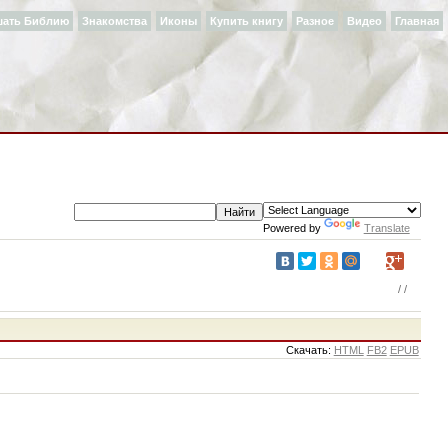
шать Библию
Знакомства
Иконы
Купить книгу
Разное
Видео
Главная
Powered by
Translate
/
/
Cкачать:
HTML
FB2
EPUB