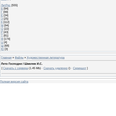
ЛитРес
[555]
Б
[94]
Г
[99]
Е
[34]
З
[25]
К
[112]
М
[94]
О
[22]
Р
[43]
Т
[81]
Ф
[174]
Ц
[4]
Ш
[68]
Ю
[3]
Главная
»
Файлы
»
Художественная литература
Лето Господне / Шмелев И.С.
[
Скачать с сервера
(1.45 Mb) ·
Скачать удаленно
() ·
Скриншот
]
Полная версия сайта