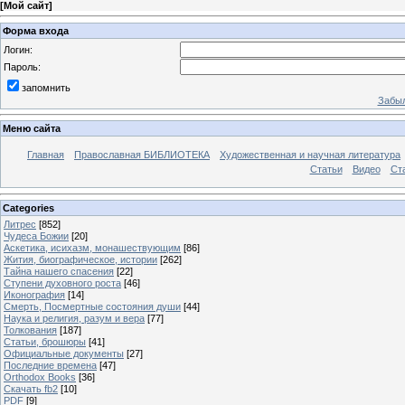
[
Мой сайт
]
Форма входа
Логин:
Пароль:
запомнить
Забыл
Меню сайта
Главная
Православная БИБЛИОТЕКА
Художественная и научная литература
Статьи
Видео
Ст
Categories
Литрес
[852]
Чудеса Божии
[20]
Аскетика, исихазм, монашествующим
[86]
Жития, биографическое, истории
[262]
Тайна нашего спасения
[22]
Ступени духовного роста
[46]
Иконография
[14]
Смерть, Посмертные состояния души
[44]
Наука и религия, разум и вера
[77]
Толкования
[187]
Статьи, брошюры
[41]
Официальные документы
[27]
Последние времена
[47]
Orthodox Books
[36]
Скачать fb2
[10]
PDF
[9]