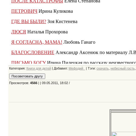
Категория
:
Книги для детей
|
Добавил
:
Мефодий_
|
Тэги
:
скачать
,
небесный гость
Просмотров
:
4566
| | 09.05.2011, 18:02 /