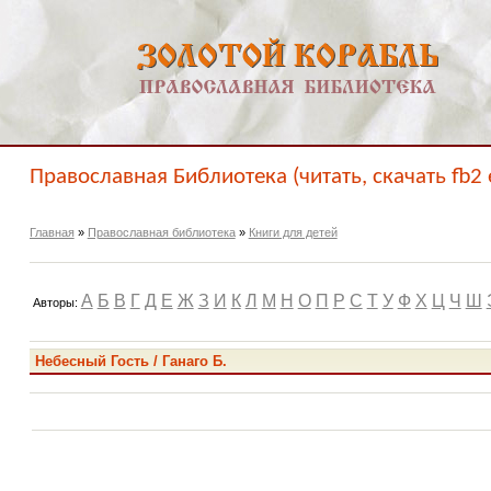
Православная Библиотека (читать, скачать fb2 
Главная
»
Православная библиотека
»
Книги для детей
А
Б
В
Г
Д
Е
Ж
З
И
К
Л
М
Н
О
П
Р
С
Т
У
Ф
Х
Ц
Ч
Ш
Авторы:
Небесный Гость / Ганаго Б.