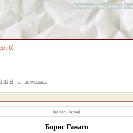
Библиотека
Помощь сайту
Слу
epub)
Э
Ю
Я
[?]
ПОДДЕРЖАТЬ
[на весь экран]