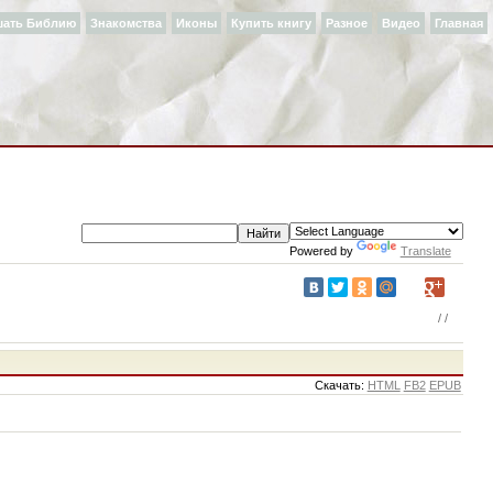
шать Библию
Знакомства
Иконы
Купить книгу
Разное
Видео
Главная
Powered by
Translate
/
/
Cкачать:
HTML
FB2
EPUB