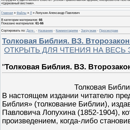
«Церковный вестник».
Главная
»
Файлы
»
Л
» Лопухин Александр Павлович
В категории материалов
:
66
Показано материалов
:
61-66
Сортировать по
:
Дате
·
Названию
·
Комментариям
·
Загрузкам
·
Просмотрам
Толковая Библия. ВЗ. Второзакони
ОТКРЫТЬ ДЛЯ ЧТЕНИЯ НА ВЕСЬ 
"
Толковая Библия. ВЗ. Второзако
Толковая Библи
В настоящем издании читателю пред
Библия» (толкование Библии), изда
Павловича Лопухина (1852-1904), к
произведением, когда-либо станов