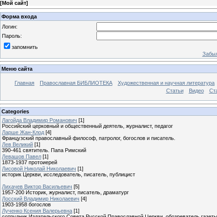
[
Мой сайт
]
Форма входа
Логин:
Пароль:
запомнить
Забыл
Меню сайта
Главная
Православная БИБЛИОТЕКА
Художественная и научная литература
Статьи
Видео
Ст
Categories
Лагойда Владимир Романович
[1]
Российский церковный и общественный деятель, журналист, педагог
Ларше Жан-Клод
[4]
Французский православный философ, патролог, богослов и писатель.
Лев Великий
[1]
390-461 святитель. Папа Римский
Левашов Павел
[1]
1873-1937 протоиерей
Лисовой Николай Николаевич
[1]
историк Церкви, исследователь, писатель, публицист
Лихачев Виктор Васильевич
[5]
1957-200 Историк, журналист, писатель, драматург
Лосский Владимир Николаевич
[4]
1903-1958 богослов
Лученко Ксения Валерьевна
[1]
сотрудник Издательского Совета Русской Православной Церкви, обозреватель газет