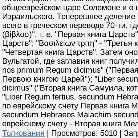
общееврейском царе Соломоне и о ц
Израильского. Теперешнее деление 
всего в греческом переводе 70-ти, г
(βίβλοσ)", т. е. "Первая книга Царств
Царств"; "Βασιλείων τρίτη" - "Третья 
"Четвертая книга Царств". Затем он
Вульгатой, где заглавия книг получил
nos primum Regum dicimus" ("Перва
Первою книгою Царей"); "Liber secu
dicimus" ("Вторая книга Самуила, к
"Liber Regum tertius, secundum Hebr
по еврейскому счету Первая книга Ме
secundum Hebraeos Malachim secundu
еврейскому счету - Вторая книга Мел
Толкования
|
Просмотров:
5010
|
Заг