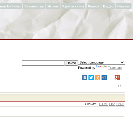
шать Библию
Знакомства
Иконы
Купить книгу
Разное
Видео
Главная
Powered by
Translate
/
/
Cкачать:
HTML
FB2
EPUB