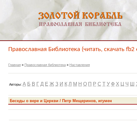
Православная Библиотека (читать, скачать fb2 
Главная
»
Православная библиотека
»
Наставления
А
Б
В
Г
Д
Е
Ж
З
И
К
Л
М
Н
О
П
Р
С
Т
У
Ф
Х
Ц
Ч
Ш
Авторы:
Беседы о вере и Церкви / Петр Мещеринов, игумен