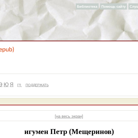
Библиотека
Помощь сайту
Слу
epub)
Э
Ю
Я
[?]
ПОДДЕРЖАТЬ
[на весь экран]