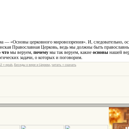
b2 + epub
,
Беседы о вере и Церкви
,
читать + скачать