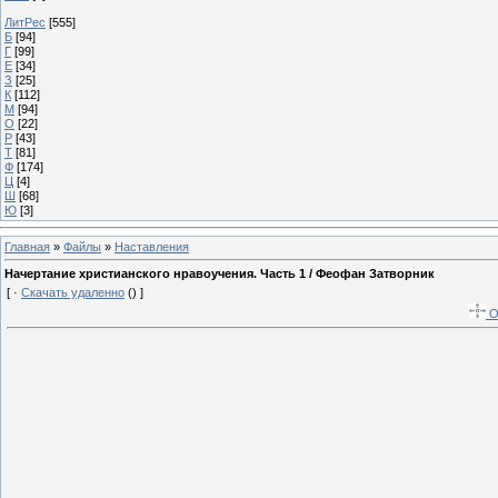
ЛитРес
[555]
Б
[94]
Г
[99]
Е
[34]
З
[25]
К
[112]
М
[94]
О
[22]
Р
[43]
Т
[81]
Ф
[174]
Ц
[4]
Ш
[68]
Ю
[3]
Главная
»
Файлы
»
Наставления
Начертание христианского нравоучения. Часть 1 / Феофан Затворник
[ ·
Скачать удаленно
() ]
О