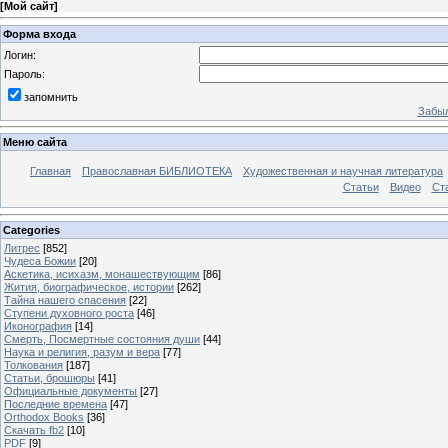
[
Мой сайт
]
Форма входа
Логин:
Пароль:
запомнить
Забыл
Меню сайта
Главная
Православная БИБЛИОТЕКА
Художественная и научная литература
Статьи
Видео
Ст
Categories
Литрес
[852]
Чудеса Божии
[20]
Аскетика, исихазм, монашествующим
[86]
Жития, биографическое, истории
[262]
Тайна нашего спасения
[22]
Ступени духовного роста
[46]
Иконография
[14]
Смерть, Посмертные состояния души
[44]
Наука и религия, разум и вера
[77]
Толкования
[187]
Статьи, брошюры
[41]
Официальные документы
[27]
Последние времена
[47]
Orthodox Books
[36]
Скачать fb2
[10]
PDF
[9]