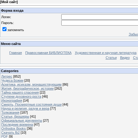
[
Мой сайт
]
Форма входа
Логин:
Пароль:
запомнить
Забыл
Меню сайта
Главная
Православная БИБЛИОТЕКА
Художественная и научная литература
Статьи
Видео
Ст
Categories
Литрес
[852]
Чудеса Божии
[20]
Аскетика, исихазм, монашествующим
[86]
Жития, биографическое, истории
[262]
Тайна нашего спасения
[22]
Ступени духовного роста
[46]
Иконография
[14]
Смерть, Посмертные состояния души
[44]
Наука и религия, разум и вера
[77]
Толкования
[187]
Статьи, брошюры
[41]
Официальные документы
[27]
Последние времена
[47]
Orthodox Books
[36]
Скачать fb2
[10]
PDF
[9]