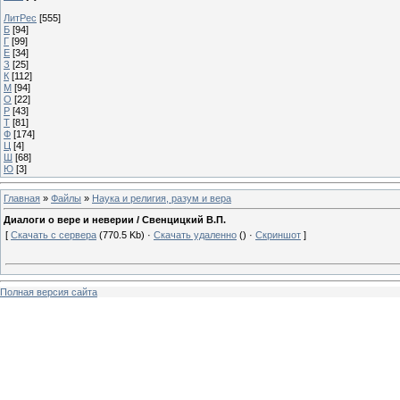
ЛитРес
[555]
Б
[94]
Г
[99]
Е
[34]
З
[25]
К
[112]
М
[94]
О
[22]
Р
[43]
Т
[81]
Ф
[174]
Ц
[4]
Ш
[68]
Ю
[3]
Главная
»
Файлы
»
Наука и религия, разум и вера
Диалоги о вере и неверии / Свенцицкий В.П.
[
Скачать с сервера
(770.5 Kb) ·
Скачать удаленно
() ·
Скриншот
]
Полная версия сайта