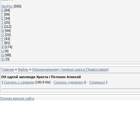
ЛитРес
[555]
Б
[94]
Г
[99]
Е
[34]
З
[25]
К
[112]
М
[94]
О
[22]
Р
[43]
Т
[81]
Ф
[174]
Ц
[4]
Ш
[68]
Ю
[3]
Главная
»
Файлы
»
Новоначальному (первые шаги в Православии)
Об одной заповеди Христа / Потокин Алексей
[
Скачать с сервера
(190.8 Kb) ·
Скачать удаленно
() ·
Скриншот
]
Полная версия сайта