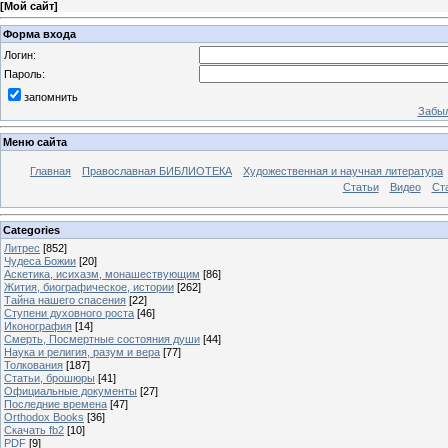
[
Мой сайт
]
Форма входа
Логин:
Пароль:
запомнить
Забыл
Меню сайта
Главная
Православная БИБЛИОТЕКА
Художественная и научная литература
Статьи
Видео
Ст
Categories
Литрес
[852]
Чудеса Божии
[20]
Аскетика, исихазм, монашествующим
[86]
Жития, биографическое, истории
[262]
Тайна нашего спасения
[22]
Ступени духовного роста
[46]
Иконография
[14]
Смерть, Посмертные состояния души
[44]
Наука и религия, разум и вера
[77]
Толкования
[187]
Статьи, брошюры
[41]
Официальные документы
[27]
Последние времена
[47]
Orthodox Books
[36]
Скачать fb2
[10]
PDF
[9]