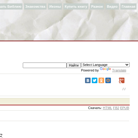
шать Библию
Знакомства
Иконы
Купить книгу
Разное
Видео
Главная
Powered by
Translate
/
/
Cкачать:
HTML
FB2
EPUB