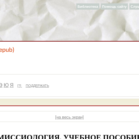
Библиотека
Помощь сайту
Слу
epub)
Э
Ю
Я
[?]
ПОДДЕРЖАТЬ
[на весь экран]