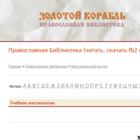
Православная Библиотека (читать, скачать fb2 
Главная
»
Православная библиотека
»
Миссионерский раздел
А
Б
В
Г
Д
Е
Ж
З
И
К
Л
М
Н
О
П
Р
С
Т
У
Ф
Х
Ц
Ч
Ш
Авторы:
Учебник миссиологии