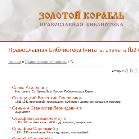
Православная Библиотека (читать, скачать fb2 
Главная
»
Православная библиотека
» С
А
Б
В
Авторы:
Савва Ахиллеос
[1]
Настоятель Св. Храма Вкм. Георгия Победоносца в Карее
Свенцицкий Валентин Павлович
[6]
1881-1931 протоиерей, проповедник, публицист, драматург, прозаик и богослов.
Сенькин Станислав Леонидович
[7]
Журналист
Серафим (Звездинский)
[6]
1883-1937 — пкл святых 2000 году, епископ Дмитровский
Серафим Саровский
[11]
1754-1833 святой всея Руси чудотворец, преподобный
Сергий (Спасский)