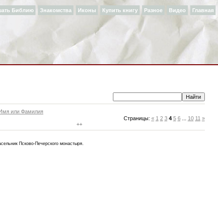
шать Библию
Знакомства
Иконы
Купить книгу
Разное
Видео
Главная
 Имя или Фамилия
Страницы
:
«
1
2
3
4
5
6
...
10
11
»
+
+
асельник Псково-Печерского монастыря.