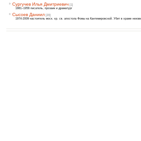
Сургучев Илья Дмитриевич
[1]
1881–1956 писатель, прозаик и драматург
Сысоев Даниил
[20]
1974-2009 настоятель моск. хр. св. апостола Фомы на Кантемировской. Убит в храме неизв