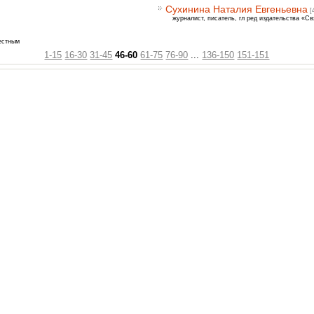
Сухинина Наталия Евгеньевна
[
журналист, писатель, гл ред издательства «Св
естным
1-15
16-30
31-45
46-60
61-75
76-90
...
136-150
151-151