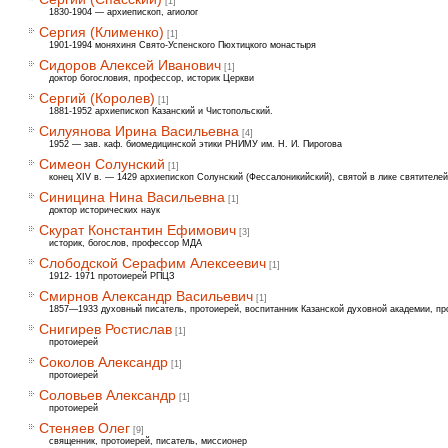
[1]
1830-1904 — архиепископ, агиолог
Сергия (Клименко)
[1]
1901-1994 моняхиня Свято-Успенского Пюхтицкого монастыря
Сидоров Алексей Иванович
[1]
доктор богословия, профессор, историк Церкви
Сергий (Королев)
[1]
1881-1952 архиепископ Казанский и Чистопольский.
Силуянова Ирина Васильевна
[4]
1952 — зав. каф. биомедицинской этики РНИМУ им. Н. И. Пирогова
Симеон Солунский
[1]
конец XIV в. — 1429 архиепископ Солунский (Фессалоникийский), святой в лике святителей
Синицина Нина Васильевна
[1]
доктор исторических наук
Скурат Константин Ефимович
[3]
историк, богослов, профессор МДА
Слободской Серафим Алексеевич
[1]
1912- 1971 протоиерей РПЦЗ
Смирнов Александр Васильевич
[1]
1857—1933 духовный писатель, протоиерей, воспитанник Казанской духовной академии, п
Снигирев Ростислав
[1]
протоиерей
Соколов Александр
[1]
протоиерей
Соловьев Александр
[1]
протоиерей
Стеняев Олег
[9]
священник, протоиерей, писатель, миссионер