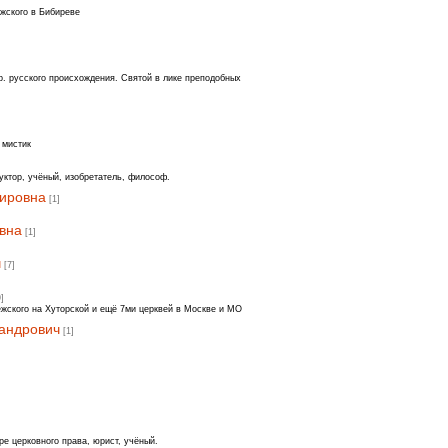
жского в Бибиреве
р. русского происхождения. Святой в лике преподобных
 мистик
уктор, учёный, изобретатель, философ.
мировна
[1]
вна
[1]
ч
[7]
9]
жского на Хуторской и ещё 7ми церквей в Москве и МО
андрович
[1]
е церковного права, юрист, учёный.