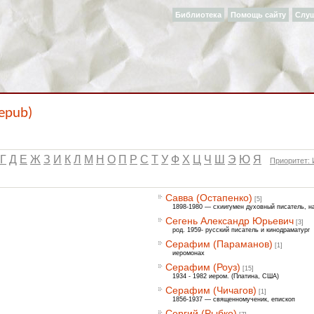
Библиотека
Помощь сайту
Слу
epub)
Г
Д
Е
Ж
З
И
К
Л
М
Н
О
П
Р
С
Т
У
Ф
Х
Ц
Ч
Ш
Э
Ю
Я
Приоритет:
Савва (Остапенко)
[5]
1898-1980 — схиигумен духовный писатель, н
Сегень Александр Юрьевич
[3]
род. 1959- русский писатель и кинодраматург
Серафим (Параманов)
[1]
иеромонах
Серафим (Роуз)
[15]
1934 - 1982 иером. (Платина, США)
Серафим (Чичагов)
[1]
1856-1937 — священномученик, епископ
Сергий (Рыбко)