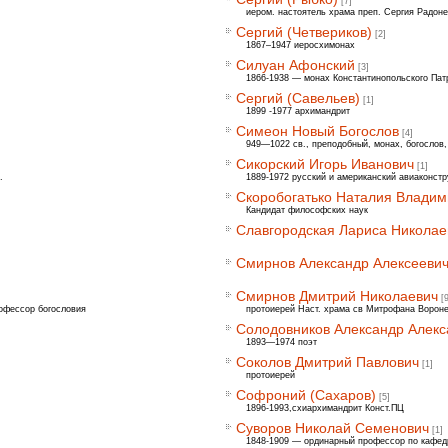
[7]
иером. настоятель храма преп. Сергия Радоне
Сергий (Четвериков)
[2]
1867–1947 иеросхимонах
Силуан Афонский
[3]
1866-1938 — монах Константинопольского Пат
Сергий (Савельев)
[1]
1899 -1977 архимандрит
Симеон Новый Богослов
[4]
949—1022 св., преподобный, монах, богослов,
Сикорский Игорь Иванович
[1]
.
1889-1972 русский и американский авиаконстр
Скоробогатько Наталия Влади
Кандидат философских наук
Славгородская Лариса Николае
Смирнов Александр Алексееви
Смирнов Дмитрий Николаевич
[
рофессор богословия
протоиерей Наст. храма св Митрофана Вороне
Солодовников Александр Алекс
1893—1974 поэт
Соколов Дмитрий Павлович
[1]
протоиерей
Софроний (Сахаров)
[5]
1896-1993,схиархимандрит Конст.ПЦ
Суворов Николай Семенович
[1]
1848-1909 — ординарный профессор по кафедр