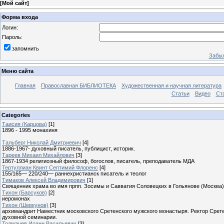
[
Мой сайт
]
Форма входа
Логин:
Пароль:
запомнить
Забыл
Меню сайта
Главная
Православная БИБЛИОТЕКА
Художественная и научная литература
Статьи
Видео
Ст
Categories
Таисия (Карцова)
[1]
1896 - 1995 монахиня
Тальберг Николай Дмитриевич
[4]
1886-1967- духовный писатель, публицист, историк.
Тареев Михаил Михайлович
[3]
1867-1934 религиозный философ, богослов, писатель, преподаватель МДА
Тертуллиан Квинт Септимий Флоренс
[4]
155/165— 220/240— раннехристианск писатель и теолог
Тимаков Алексей Владимирович
[1]
Священник храма во имя прпп. Зосимы и Савватия Соловецких в Гольянове (Москва)
Тихон (Барсуков)
[2]
иеромонах
Тихон (Шевкунов)
[3]
архимандрит Наместник московского Сретенского мужского монастыря. Ректор Срет
духовной семинарии.
Толмачев Иоанн Васильевич
[3]