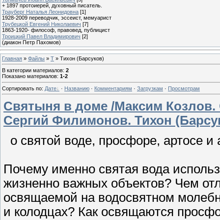
+ 1897 протоиерей, духовный писатель.
Трауберг Наталья Леонидовна
[1]
1928-2009 переводчик, эссеист, мемуарист
Трубецкой Евгений Николаевич
[7]
1863-1920- философ, правовед, публицист
Троицкий Павел Владимирович
[2]
(диакон Петр Пахомов)
Главная
»
Файлы
»
Т
» Тихон (Барсуков)
В категории материалов
:
2
Показано материалов
:
1-2
Сортировать по
:
Дате
·
Названию
·
Комментариям
·
Загрузкам
·
Просмотрам
Cвятыня в доме /Максим Козлов.
Сергий Филимонов. Тихон (Барсу
о святой воде, просфоре, артосе и
Почему именно святая вода использ
жизненно важных объектов? Чем отл
освящаемой на водосвятном молебне
и колодцах? Как освящаются просфо