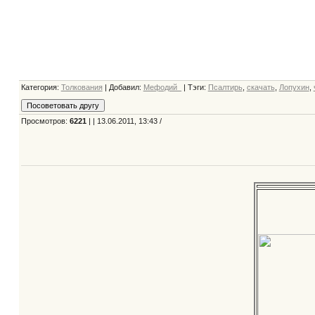
Категория
:
Толкования
|
Добавил
:
Мефодий_
|
Тэги
:
Псалтирь
,
скачать
,
Лопухин
,
Просмотров
:
6221
| | 13.06.2011, 13:43 /