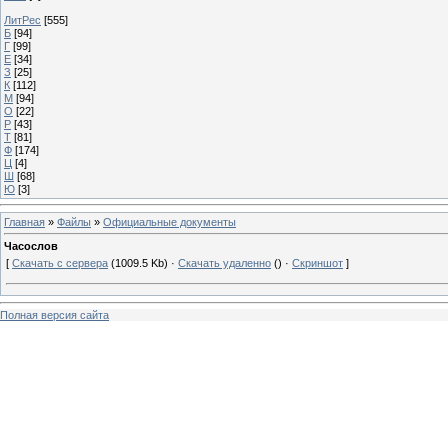
ЛитРес
[555]
Б
[94]
Г
[99]
Е
[34]
З
[25]
К
[112]
М
[94]
О
[22]
Р
[43]
Т
[81]
Ф
[174]
Ц
[4]
Ш
[68]
Ю
[3]
Главная
»
Файлы
»
Официальные документы
Часослов
[
Скачать с сервера
(1009.5 Kb) ·
Скачать удаленно
() ·
Скриншот
]
Полная версия сайта