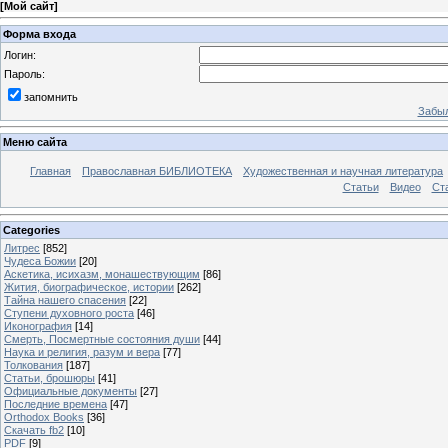
[
Мой сайт
]
Форма входа
Логин:
Пароль:
запомнить
Забыл
Меню сайта
Главная
Православная БИБЛИОТЕКА
Художественная и научная литература
Статьи
Видео
Ст
Categories
Литрес
[852]
Чудеса Божии
[20]
Аскетика, исихазм, монашествующим
[86]
Жития, биографическое, истории
[262]
Тайна нашего спасения
[22]
Ступени духовного роста
[46]
Иконография
[14]
Смерть, Посмертные состояния души
[44]
Наука и религия, разум и вера
[77]
Толкования
[187]
Статьи, брошюры
[41]
Официальные документы
[27]
Последние времена
[47]
Orthodox Books
[36]
Скачать fb2
[10]
PDF
[9]