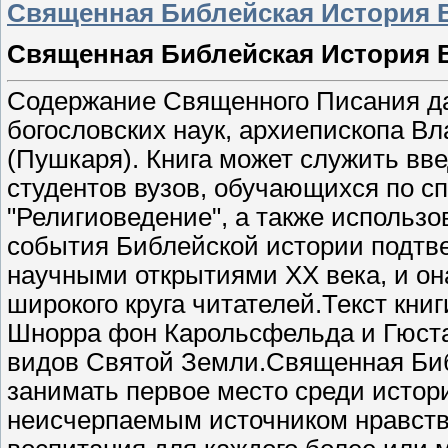
Священная Библейская История В
Священная Библейская История В
Содержание Священного Писания да
богословских наук, архиепископа В
(Пушкаря). Книга может служить вв
студентов вузов, обучающихся по с
"Религиоведение", а также использо
события Библейской истории подтв
научными открытиями ХХ века, и он
широкого круга читателей.Текст кн
Шнорра фон Карольсфельда и Гюста
видов Святой Земли.Священная Биб
занимать первое место среди истори
неисчерпаемым источником нравств