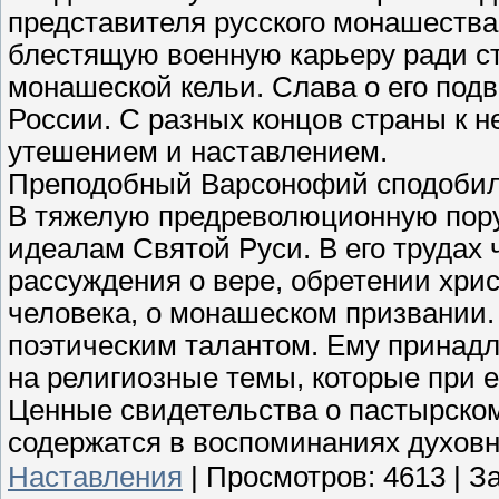
представителя русского монашеств
блестящую военную карьеру ради с
монашеской кельи. Слава о его под
России. С разных концов страны к 
утешением и наставлением.
Преподобный Варсонофий сподобилс
В тяжелую предреволюционную пор
идеалам Святой Руси. В его трудах
рассуждения о вере, обретении хри
человека, о монашеском призвании
поэтическим талантом. Ему принад
на религиозные темы, которые при 
Ценные свидетельства о пастырско
содержатся в воспоминаниях духовн
Наставления
|
Просмотров:
4613
|
За