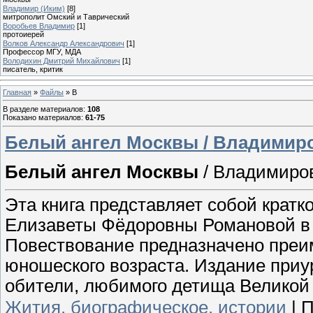
Владимир (Иким)
[8]
митрополит Омский и Таврический
Воробьев Владимир
[1]
протоиерей
Волков Александр Александрович
[1]
Профессор МГУ, МДА
Володихин Дмитрий Михайлович
[1]
писатель, критик
Главная
»
Файлы
» В
В разделе материалов
:
108
Показано материалов
:
61-75
Белый ангел Москвы / Владимир
Белый ангел Москвы
/ Владимиро
Эта книга представляет собой крат
Елизаветы Фёдоровны Романовой в 
Повествование предназначено преи
юношеского возраста. Издание при
обители, любимого детища Великой
Жития, биографическое, истории
|
П