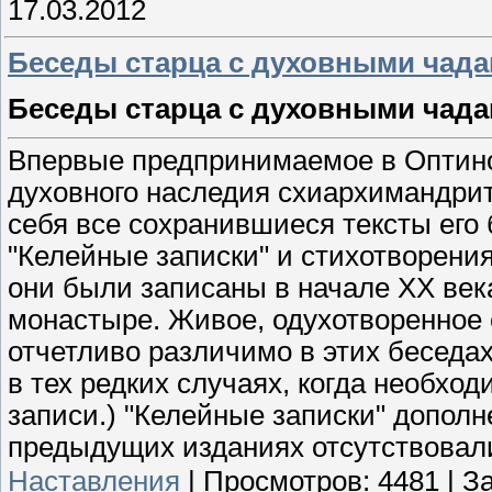
17.03.2012
Беседы старца с духовными чада
Беседы старца с духовными чад
Впервые предпринимаемое в Оптин
духовного наследия схиархимандри
себя все сохранившиеся тексты его
"Келейные записки" и стихотворения
они были записаны в начале XX век
монастыре. Живое, одухотворенное 
отчетливо различимо в этих беседах
в тех редких случаях, когда необхо
записи.) "Келейные записки" допол
предыдущих изданиях отсутствовал
Наставления
|
Просмотров:
4481
|
За