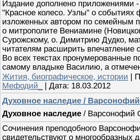
Издание дополнено приложениями -
"Красное колесо. Узлы" о событиях 
изложенных автором по семейным 
о митрополите Вениамине (Новицко
Сурожскому, о. Димитрию Дудко, мат
читателям расширить впечатление 
Во всех текстах пронумерованные 
самому владыке Василию, а отмечен
Жития, биографическое, истории
|
П
Мефодий_
|
Дата:
18.03.2012
Духовное наследие / Варсонофий
Духовное наследие
/ Варсонофий 
Сочинения преподобного Варсонофи
свидетельствуют о многообразных 