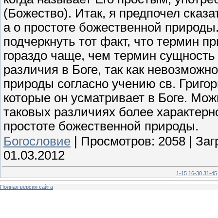
(Божество). Итак, я предпочел сказа
а о простоте божественной природы
подчеркнуть тот факт, что термин пр
гораздо чаще, чем термин сущность 
различия в Боге, так как невозможн
природы согласно учению св. Григор
которые он усматривает в Боге. Мож
таковых различиях более характерно
простоте божественной природы.
Богословие
|
Просмотров:
2058
|
Заг
01.03.2012
1-15
16-30
31-45
Полная версия сайта