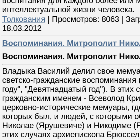
воспитания для каждого более или м
интеллектуальной жизни человека.
Толкования
|
Просмотров:
8063
|
Заг
18.03.2012
Воспоминания. Митрополит Никол
Воспоминания. Митрополит Нико
Владыка Василий делил свое мемуар
светско-гражданские воспоминания 
году", "Девятнадцатый год"). В эти
гражданским именем - Всеволод Кри
церковно-исторические мемуары, гд
которых был, и людей, с которыми 
Николае (Ярушевиче) и Никодиме (Ро
этих случаях архиепископа Брюссель