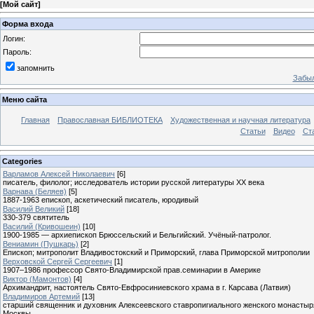
[
Мой сайт
]
Форма входа
Логин:
Пароль:
запомнить
Забыл
Меню сайта
Главная
Православная БИБЛИОТЕКА
Художественная и научная литература
Статьи
Видео
Ст
Categories
Варламов Алексей Николаевич
[6]
писатель, филолог; исследователь истории русской литературы XX века
Варнава (Беляев)
[5]
1887-1963 епископ, аскетический писатель, юродивый
Василий Великий
[18]
330-379 святитель
Василий (Кривошеин)
[10]
1900-1985 — архиепископ Брюссельский и Бельгийский. Учёный-патролог.
Вениамин (Пушкарь)
[2]
Епископ; митрополит Владивостокский и Приморский, глава Приморской митрополии
Верховской Сергей Сергеевич
[1]
1907–1986 профессор Свято-Владимирской прав.семинарии в Америке
Виктор (Мамонтов)
[4]
Архимандрит, настоятель Свято-Евфросиниевского храма в г. Карсава (Латвия)
Владимиров Артемий
[13]
старший священник и духовник Алексеевского ставропигиального женского монастыря
Москвы