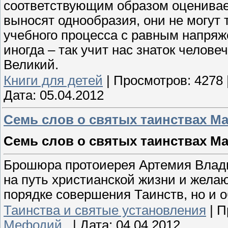
соответствующим образом оценивает
выносят однообразия, они не могут т
учебного процесса с равным напряж
иногда – так учит нас знаток челов
Великий.
Книги для детей
|
Просмотров:
4278
Дата:
05.04.2012
Семь слов о святых таинствах М
Семь слов о святых таинствах М
Брошюра протоиерея Артемия Влад
на путь христианской жизни и жела
порядке совершения Таинств, но и 
Таинства и святые установления
|
П
Мефодий_
|
Дата:
04.04.2012