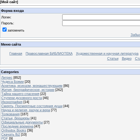
[
Мой сайт
]
Форма входа
Логин:
Пароль:
запомнить
Забыл
Меню сайта
Главная
Православная БИБЛИОТЕКА
Художественная и научная литература
Статьи
Видео
Ст
Categories
Литрес
[852]
Чудеса Божии
[20]
Аскетика, исихазм, монашествующим
[86]
Жития, биографическое, истории
[262]
Тайна нашего спасения
[22]
Ступени духовного роста
[46]
Иконография
[14]
Смерть, Посмертные состояния души
[44]
Наука и религия, разум и вера
[77]
Толкования
[187]
Статьи, брошюры
[41]
Официальные документы
[27]
Последние времена
[47]
Orthodox Books
[36]
Скачать fb2
[10]
PDF
[9]