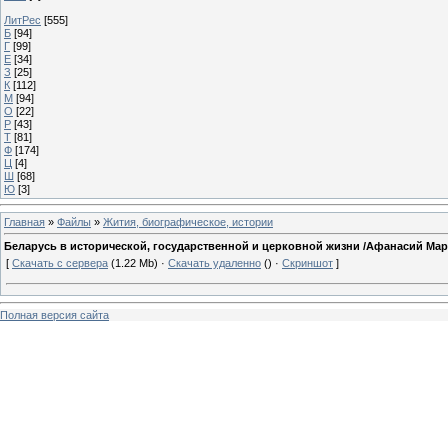
ЛитРес
[555]
Б
[94]
Г
[99]
Е
[34]
З
[25]
К
[112]
М
[94]
О
[22]
Р
[43]
Т
[81]
Ф
[174]
Ц
[4]
Ш
[68]
Ю
[3]
Главная
»
Файлы
»
Жития, биографическое, истории
Беларусь в исторической, государственной и церковной жизни /Афанасий Мар
[
Скачать с сервера
(1.22 Mb) ·
Скачать удаленно
() ·
Скриншот
]
Полная версия сайта