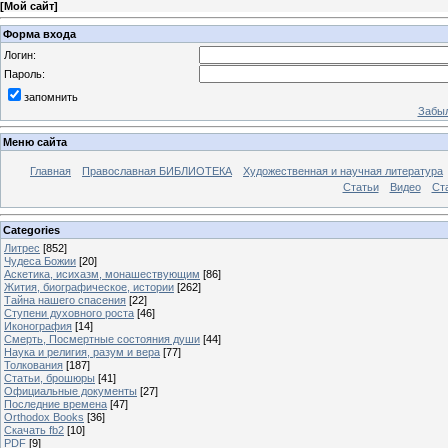
[
Мой сайт
]
Форма входа
Логин:
Пароль:
запомнить
Забыл
Меню сайта
Главная
Православная БИБЛИОТЕКА
Художественная и научная литература
Статьи
Видео
Ст
Categories
Литрес
[852]
Чудеса Божии
[20]
Аскетика, исихазм, монашествующим
[86]
Жития, биографическое, истории
[262]
Тайна нашего спасения
[22]
Ступени духовного роста
[46]
Иконография
[14]
Смерть, Посмертные состояния души
[44]
Наука и религия, разум и вера
[77]
Толкования
[187]
Статьи, брошюры
[41]
Официальные документы
[27]
Последние времена
[47]
Orthodox Books
[36]
Скачать fb2
[10]
PDF
[9]