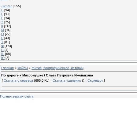
ЛитРес
[555]
Б
[94]
Г
[99]
Е
[34]
З
[25]
К
[112]
М
[94]
О
[22]
Р
[43]
Т
[81]
Ф
[174]
Ц
[4]
Ш
[68]
Ю
[3]
Главная
»
Файлы
»
Жития, биографическое, истории
По дороге к Матронушке / Ольга Петровна Иженякова
[
Скачать с сервера
(695.0 Kb) ·
Скачать удаленно
() ·
Скриншот
]
Полная версия сайта