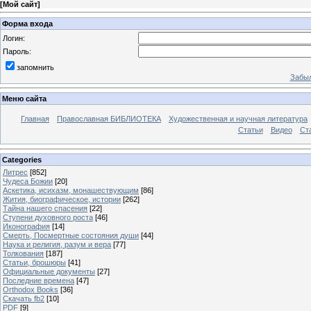
[
Мой сайт
]
Форма входа
Логин:
Пароль:
запомнить
Забыл
Меню сайта
Главная
Православная БИБЛИОТЕКА
Художественная и научная литература
Статьи
Видео
Ст
Categories
Литрес
[852]
Чудеса Божии
[20]
Аскетика, исихазм, монашествующим
[86]
Жития, биографическое, истории
[262]
Тайна нашего спасения
[22]
Ступени духовного роста
[46]
Иконография
[14]
Смерть, Посмертные состояния души
[44]
Наука и религия, разум и вера
[77]
Толкования
[187]
Статьи, брошюры
[41]
Официальные документы
[27]
Последние времена
[47]
Orthodox Books
[36]
Скачать fb2
[10]
PDF
[9]