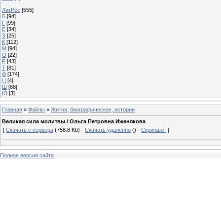
ЛитРес
[555]
Б
[94]
Г
[99]
Е
[34]
З
[25]
К
[112]
М
[94]
О
[22]
Р
[43]
Т
[81]
Ф
[174]
Ц
[4]
Ш
[68]
Ю
[3]
Главная
»
Файлы
»
Жития, биографическое, истории
Великая сила молитвы / Ольга Петровна Иженякова
[
Скачать с сервера
(758.8 Kb) ·
Скачать удаленно
() ·
Скриншот
]
Полная версия сайта