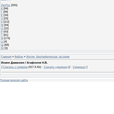
ЛитРес
[555]
Б
[94]
Г
[99]
Е
[34]
З
[25]
К
[112]
М
[94]
О
[22]
Р
[43]
Т
[81]
Ф
[174]
Ц
[4]
Ш
[68]
Ю
[3]
Главная
»
Файлы
»
Жития, биографическое, истории
Иоанн Дамаскин / Агафонов Н.В.
[
Скачать с сервера
(917.6 Kb) ·
Скачать удаленно
() ·
Скриншот
]
Полная версия сайта