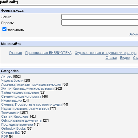
[
Мой сайт
]
Форма входа
Логин:
Пароль:
запомнить
Забыл
Меню сайта
Главная
Православная БИБЛИОТЕКА
Художественная и научная литература
Статьи
Видео
Ст
Categories
Литрес
[852]
Чудеса Божии
[20]
Аскетика, исихазм, монашествующим
[86]
Жития, биографическое, истории
[262]
Тайна нашего спасения
[22]
Ступени духовного роста
[46]
Иконография
[14]
Смерть, Посмертные состояния души
[44]
Наука и религия, разум и вера
[77]
Толкования
[187]
Статьи, брошюры
[41]
Официальные документы
[27]
Последние времена
[47]
Orthodox Books
[36]
Скачать fb2
[10]
PDF
[9]