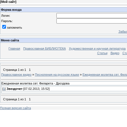
[
Мой сайт
]
Форма входа
Логин:
Пароль:
запомнить
Забыл
Меню сайта
Главная
Православная БИБЛИОТЕКА
Художественная и научная литература
Статьи
Видео
Ст
Страница
1
из
1
1
Православное видео
»
Песнопения на русском языке
»
Ежедневная молитва свт. Фила
Ежедневная молитва свт. Филарета - Дроздова
[
1
]
Звездочет
[07.02.2013, 15:52]
Страница
1
из
1
1
Полная версия сайта