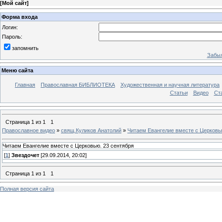
[
Мой сайт
]
Форма входа
Логин:
Пароль:
запомнить
Забыл
Меню сайта
Главная
Православная БИБЛИОТЕКА
Художественная и научная литература
Статьи
Видео
Ст
Страница
1
из
1
1
Православное видео
»
свящ.Куликов Анатолий
»
Читаем Евангелие вместе с Церковь
Читаем Евангелие вместе с Церковью. 23 сентября
[
1
]
Звездочет
[29.09.2014, 20:02]
Страница
1
из
1
1
Полная версия сайта