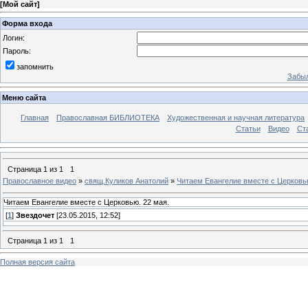
[
Мой сайт
]
Форма входа
Логин:
Пароль:
запомнить
Забыл
Меню сайта
Главная
Православная БИБЛИОТЕКА
Художественная и научная литература
Статьи
Видео
Ст
Страница
1
из
1
1
Православное видео
»
свящ.Куликов Анатолий
»
Читаем Евангелие вместе с Церковью
Читаем Евангелие вместе с Церковью. 22 мая.
[
1
]
Звездочет
[23.05.2015, 12:52]
Страница
1
из
1
1
Полная версия сайта