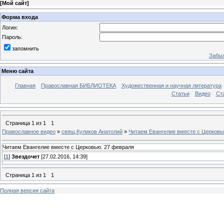
[
Мой сайт
]
Форма входа
Логин:
Пароль:
запомнить
Забыл
Меню сайта
Главная
Православная БИБЛИОТЕКА
Художественная и научная литература
Статьи
Видео
Ст
Страница
1
из
1
1
Православное видео
»
свящ.Куликов Анатолий
»
Читаем Евангелие вместе с Церковь
Читаем Евангелие вместе с Церковью. 27 февраля
[
1
]
Звездочет
[27.02.2016, 14:39]
Страница
1
из
1
1
Полная версия сайта