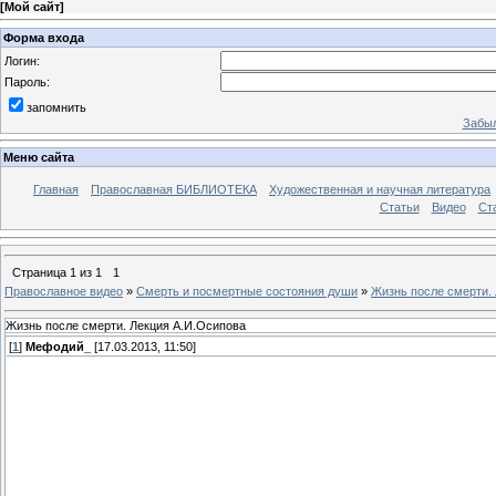
[
Мой сайт
]
Форма входа
Логин:
Пароль:
запомнить
Забыл
Меню сайта
Главная
Православная БИБЛИОТЕКА
Художественная и научная литература
Статьи
Видео
Ст
Страница
1
из
1
1
Православное видео
»
Смерть и посмертные состояния души
»
Жизнь после смерти.
Жизнь после смерти. Лекция А.И.Осипова
[
1
]
Мефодий_
[17.03.2013, 11:50]