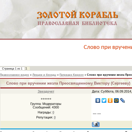
Слово при вручен
1
Страница
1
из
1
Православное видео
»
Лекции и беседы
»
Патриарх Кирилл
»
Слово при вручении жезла Прео
Слово при вручении жезла Преосвященному Виктору (Сергееву)
Звездочет
Дата: Суббота, 06.09.2014
++++++
Группа: Модераторы
Сообщений:
4300
Награды:
0
*** ***
Репутация:
0