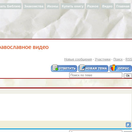
шать Библию
Знакомства
Иконы
Купить книгу
Разное
Видео
Главная
равославное видео
Новые сообщения
·
Участники
·
Поиск
·
RSS