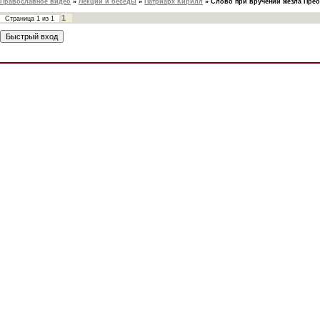
Православное видео
»
Лекции и беседы
»
Патриарх Кирилл
»
Слово при вручении жезла Прео
1
Страница
1
из
1