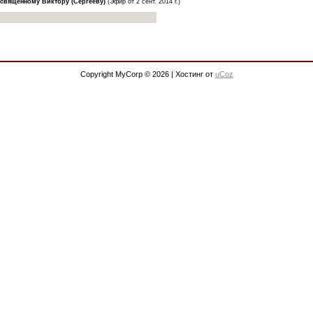
священному Виктору (Сергееву)
(Эфир от 2 сент. 2014 г.)
Copyright MyCorp © 2026
|
Хостинг от
uCoz