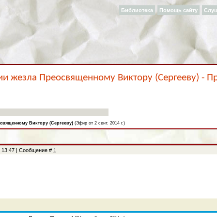
Библиотека
Помощь сайту
Слу
ии жезла Преосвященному Виктору (Сергееву) - П
священному Виктору (Сергееву)
(Эфир от 2 сент. 2014 г.)
, 13:47 | Сообщение #
1