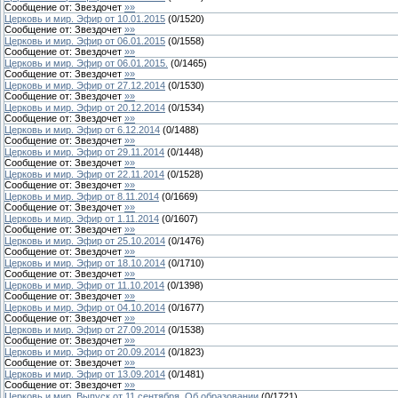
Сообщение от:
Звездочет
»»
Церковь и мир. Эфир от 10.01.2015
(
0
/
1520
)
Сообщение от:
Звездочет
»»
Церковь и мир. Эфир от 06.01.2015
(
0
/
1558
)
Сообщение от:
Звездочет
»»
Церковь и мир. Эфир от 06.01.2015.
(
0
/
1465
)
Сообщение от:
Звездочет
»»
Церковь и мир. Эфир от 27.12.2014
(
0
/
1530
)
Сообщение от:
Звездочет
»»
Церковь и мир. Эфир от 20.12.2014
(
0
/
1534
)
Сообщение от:
Звездочет
»»
Церковь и мир. Эфир от 6.12.2014
(
0
/
1488
)
Сообщение от:
Звездочет
»»
Церковь и мир. Эфир от 29.11.2014
(
0
/
1448
)
Сообщение от:
Звездочет
»»
Церковь и мир. Эфир от 22.11.2014
(
0
/
1528
)
Сообщение от:
Звездочет
»»
Церковь и мир. Эфир от 8.11.2014
(
0
/
1669
)
Сообщение от:
Звездочет
»»
Церковь и мир. Эфир от 1.11.2014
(
0
/
1607
)
Сообщение от:
Звездочет
»»
Церковь и мир. Эфир от 25.10.2014
(
0
/
1476
)
Сообщение от:
Звездочет
»»
Церковь и мир. Эфир от 18.10.2014
(
0
/
1710
)
Сообщение от:
Звездочет
»»
Церковь и мир. Эфир от 11.10.2014
(
0
/
1398
)
Сообщение от:
Звездочет
»»
Церковь и мир. Эфир от 04.10.2014
(
0
/
1677
)
Сообщение от:
Звездочет
»»
Церковь и мир. Эфир от 27.09.2014
(
0
/
1538
)
Сообщение от:
Звездочет
»»
Церковь и мир. Эфир от 20.09.2014
(
0
/
1823
)
Сообщение от:
Звездочет
»»
Церковь и мир. Эфир от 13.09.2014
(
0
/
1481
)
Сообщение от:
Звездочет
»»
Церковь и мир. Выпуск от 11 сентября. Об образовании
(
0
/
1721
)