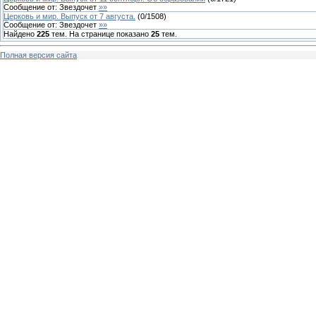
Сообщение от:
Звездочет
»»
Церковь и мир. Выпуск от 7 августа.
(
0
/
1508
)
Сообщение от:
Звездочет
»»
Найдено
225
тем. На странице показано
25
тем.
Полная версия сайта