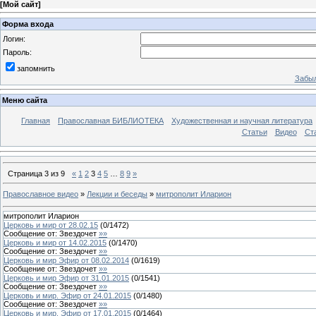
[
Мой сайт
]
Форма входа
Логин:
Пароль:
запомнить
Забыл
Меню сайта
Главная
Православная БИБЛИОТЕКА
Художественная и научная литература
Статьи
Видео
Ст
Страница
3
из
9
«
1
2
3
4
5
…
8
9
»
Православное видео
»
Лекции и беседы
»
митрополит Иларион
митрополит Иларион
Церковь и мир от 28.02.15
(
0
/
1472
)
Сообщение от:
Звездочет
»»
Церковь и мир от 14.02.2015
(
0
/
1470
)
Сообщение от:
Звездочет
»»
Церковь и мир Эфир от 08.02.2014
(
0
/
1619
)
Сообщение от:
Звездочет
»»
Церковь и мир Эфир от 31.01.2015
(
0
/
1541
)
Сообщение от:
Звездочет
»»
Церковь и мир. Эфир от 24.01.2015
(
0
/
1480
)
Сообщение от:
Звездочет
»»
Церковь и мир. Эфир от 17.01.2015
(
0
/
1464
)